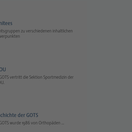
itees
itsgruppen zu verschiedenen inhaltlichen
werpunkten
OU
GOTS vertritt die Sektion Sportmedizin der
U.
chichte der GOTS
 GOTS wurde 1986 von Orthopäden …