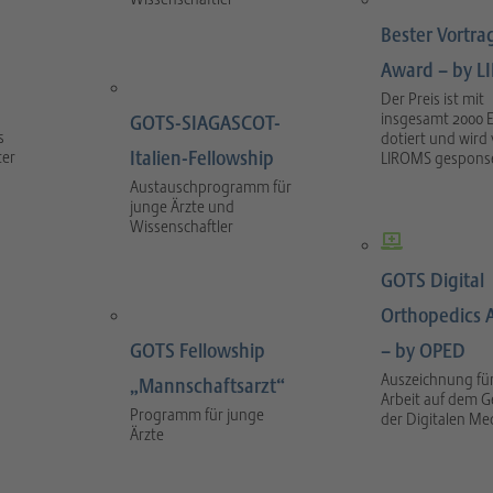
Bester Vortra
Award – by 
Der Preis ist mit
insgesamt 2000 
GOTS-SIAGASCOT-
s
dotiert und wird
Italien-Fellowship
ter
LIROMS gesponse
Austauschprogramm für
junge Ärzte und
Wissenschaftler
GOTS Digital
Orthopedics 
GOTS Fellowship
– by OPED
Auszeichnung für
„Mannschaftsarzt“
Arbeit auf dem G
Programm für junge
der Digitalen Me
Ärzte