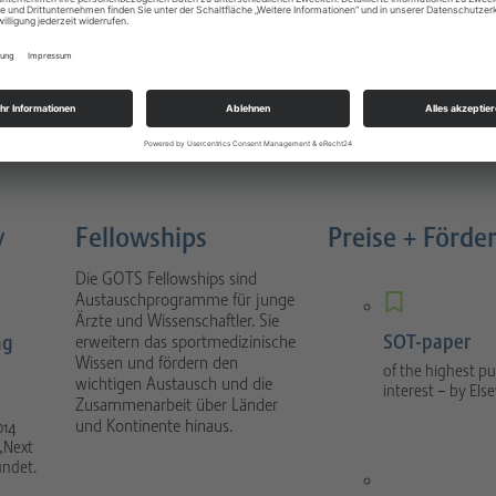
Sportverletzungen
atology
Buch 4. Auflage München 2022
nal focuses on scientific
1088 Seiten, gebunden, Urban &
tical sport orthopaedics
Fischer Verlag / Elsevier GmbH
umatology.
y
Fellowships
Preise + Förde
Die GOTS Fellowships sind
Austauschprogramme für junge
Ärzte und Wissenschaftler. Sie
SOT-paper
ng
erweitern das sportmedizinische
Wissen und fördern den
of the highest pu
wichtigen Austausch und die
interest – by Else
Zusammenarbeit über Länder
und Kontinente hinaus.
014
„Next
ündet.