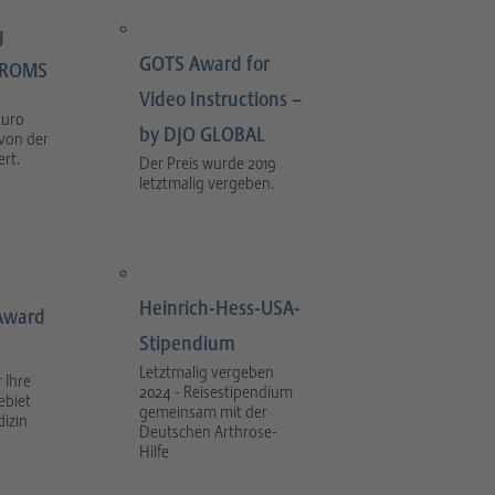
g
GOTS Award for
LIROMS
Video Instructions –
Euro
by DJO GLOBAL
 von der
rt.
Der Preis wurde 2019
letztmalig vergeben.
Heinrich-Hess-USA-
Award
Stipendium
Letztmalig vergeben
 Ihre
2024 - Reisestipendium
ebiet
gemeinsam mit der
dizin
Deutschen Arthrose-
Hilfe