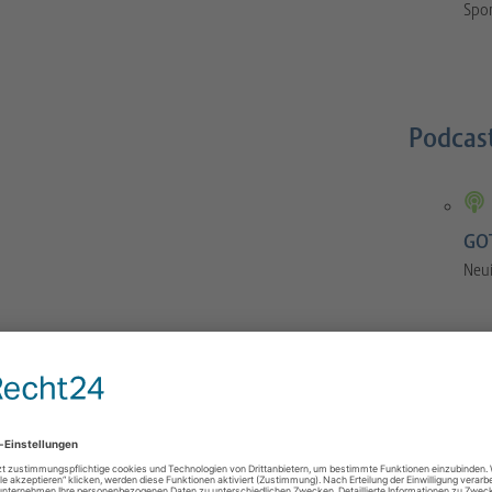
Spor
Podcas
GOT
Neu
GOTS-Manual
 Orthopaedics and