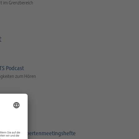
t im Grenzbereich
t
S Podcast
igkeiten zum Hören
Expertenmeetingshefte