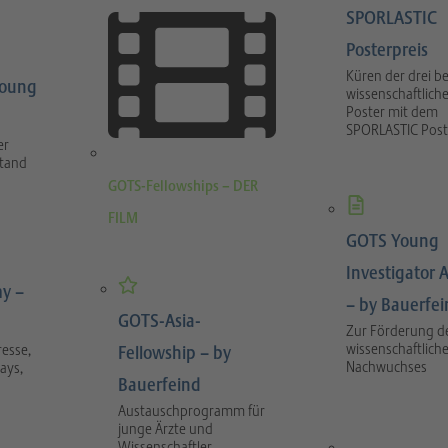
SPORLASTIC
Posterpreis
Küren der drei b
Young
wissenschaftlich
Poster mit dem
SPORLASTIC Post
er
stand
GOTS-Fellowships – DER
FILM
GOTS Young
Investigator 
y –
– by Bauerfe
GOTS-Asia-
Zur Förderung d
wissenschaftlich
esse,
Fellowship – by
Nachwuchses
ays,
Bauerfeind
Austauschprogramm für
junge Ärzte und
Wissenschaftler