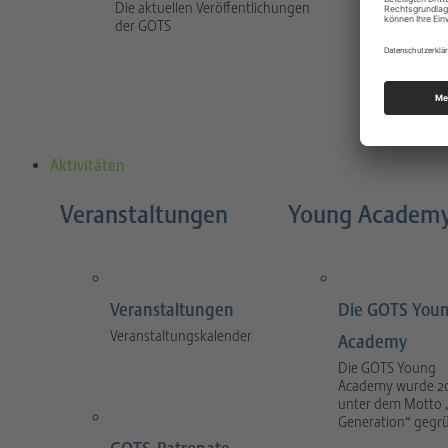
Die aktuellen Veröffentlichungen
Traum
der GOTS
The jour
and prac
and tra
Aktivitäten
Veranstaltungen
Young Academ
Veranstaltungen
Die GOTS You
Veranstaltungskalender
Academy
Die GOTS Young
Academy wurde 2
unter dem Motto 
Generation“ gegr