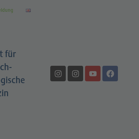
eldung
t für
ch-
gische
zin