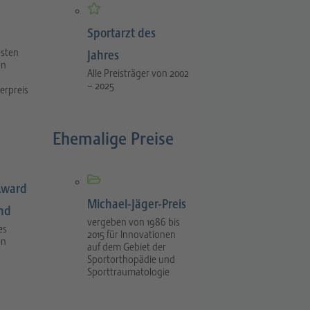
Sportarzt des
esten
Jahres
en
Alle Preisträger von 2002
– 2025
erpreis
Ehemalige Preise
Award
Michael-Jäger-Preis
ind
vergeben von 1986 bis
es
2015 für Innovationen
en
auf dem Gebiet der
Sportorthopädie und
Sporttraumatologie