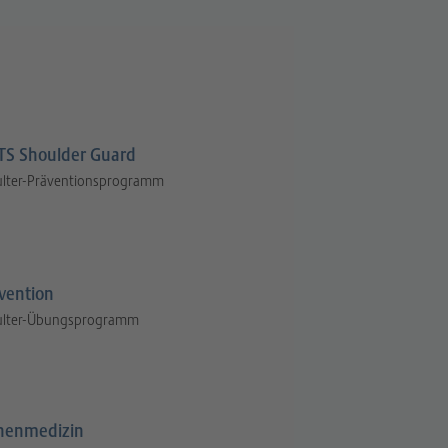
S Shoulder Guard
ulter-Präventionsprogramm
vention
ulter-Übungsprogramm
henmedizin