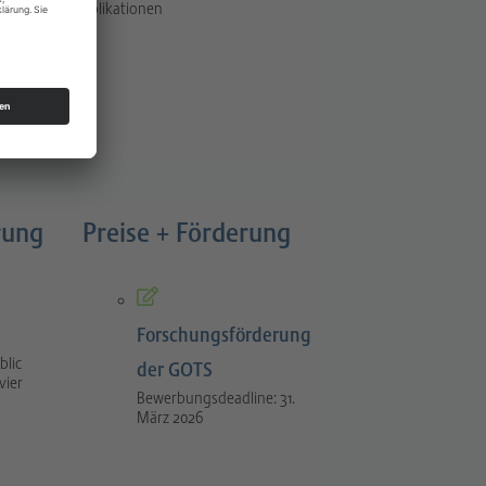
Publikationen
rung
Preise + Förderung
Forschungsförderung
blic
der GOTS
vier
Bewerbungsdeadline: 31.
März 2026