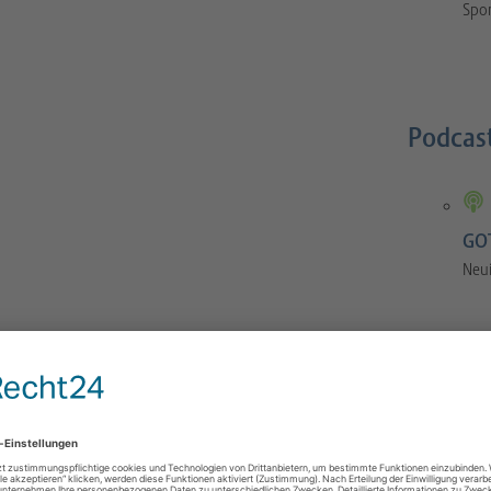
Spor
Podcas
GOT
Neu
GOTS-Manual
 Orthopaedics and