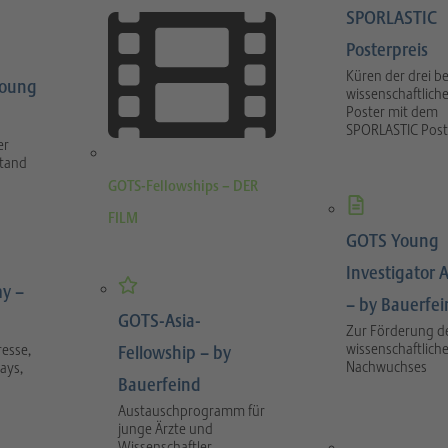
SPORLASTIC
Posterpreis
Küren der drei b
Young
wissenschaftlich
Poster mit dem
SPORLASTIC Post
er
stand
GOTS-Fellowships – DER
FILM
GOTS Young
Investigator 
y –
– by Bauerfe
GOTS-Asia-
Zur Förderung d
wissenschaftlich
esse,
Fellowship – by
Nachwuchses
ays,
Bauerfeind
Austauschprogramm für
junge Ärzte und
Wissenschaftler