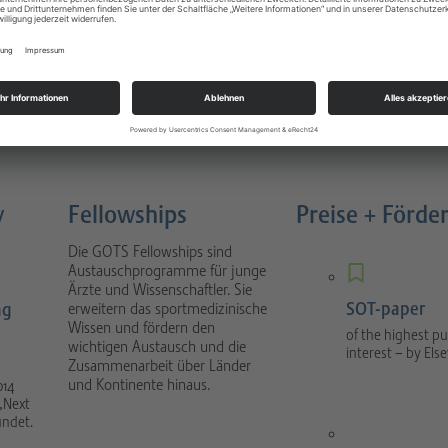
Sportverletzungen
atology
Buch 4. Auflage München 2022
nal focuses on scientific
1088 Seiten, gebunden, Urban &
tical sport orthopaedics
Fischer Verlag / Elsevier GmbH
umatology.
y
Fellowships
Preise + Förde
Die GOTS Fellowships sind
Austauschprogramme für junge
Ärzte und Wissenschaftler. Sie
SOT-paper
ng
erweitern das sportmedizinische
Wissen und fördern den
of the highest pu
wichtigen Austausch und die
interest – by Else
Zusammenarbeit über Länder
und Kontinente hinaus.
014
„Next
ündet.