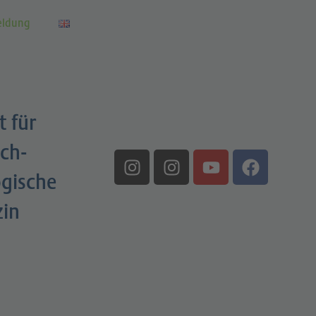
eldung
t für
ch-
gische
zin