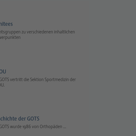
itees
itsgruppen zu verschiedenen inhaltlichen
werpunkten
OU
GOTS vertritt die Sektion Sportmedizin der
U.
chichte der GOTS
 GOTS wurde 1986 von Orthopäden …