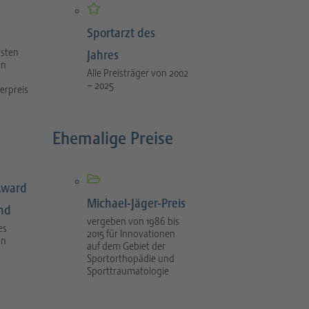
Sportarzt des
esten
Jahres
en
Alle Preisträger von 2002
– 2025
erpreis
Ehemalige Preise
Award
Michael-Jäger-Preis
ind
vergeben von 1986 bis
es
2015 für Innovationen
en
auf dem Gebiet der
Sportorthopädie und
Sporttraumatologie