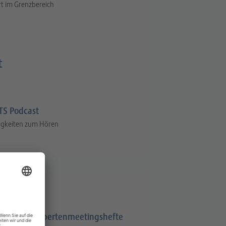
t im Grenzbereich
t
S Podcast
igkeiten zum Hören
Expertenmeetingshefte