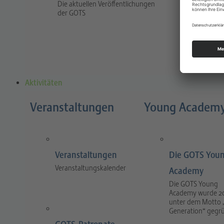
Die aktuellen Veröffentlichungen
Traum
der GOTS
The jour
and prac
and tra
Aktivitäten
Veranstaltungen
Young Academ
Veranstaltungen
Die GOTS You
Veranstaltungskalender
Academy
Die GOTS Young
Academy wurde 2
unter dem Motto 
Generation“ gegr