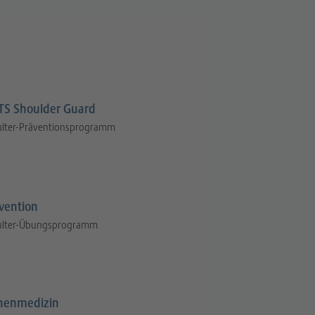
S Shoulder Guard
ulter-Präventionsprogramm
vention
ulter-Übungsprogramm
henmedizin