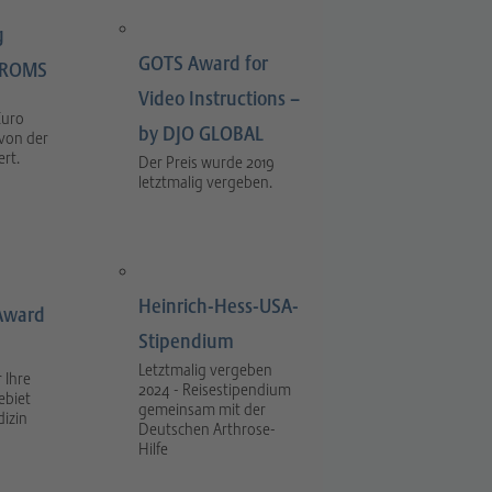
g
GOTS Award for
LIROMS
Video Instructions –
Euro
by DJO GLOBAL
 von der
rt.
Der Preis wurde 2019
letztmalig vergeben.
Heinrich-Hess-USA-
Award
Stipendium
Letztmalig vergeben
 Ihre
2024 - Reisestipendium
ebiet
gemeinsam mit der
dizin
Deutschen Arthrose-
Hilfe