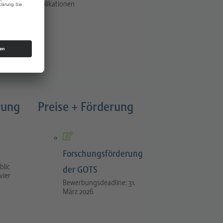
Publikationen
rung
Preise + Förderung
Forschungsförderung
blic
der GOTS
vier
Bewerbungsdeadline: 31.
März 2026