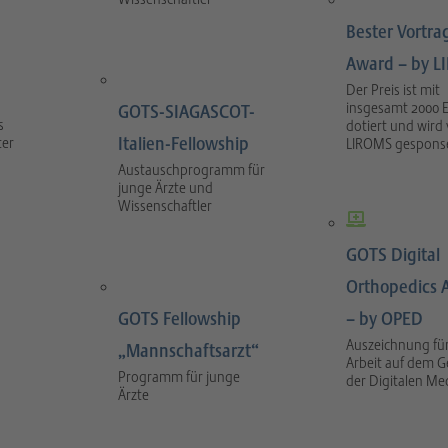
Bester Vortra
Award – by 
Der Preis ist mit
insgesamt 2000 
GOTS-SIAGASCOT-
s
dotiert und wird
Italien-Fellowship
ter
LIROMS gesponse
Austauschprogramm für
junge Ärzte und
Wissenschaftler
GOTS Digital
Orthopedics 
GOTS Fellowship
– by OPED
Auszeichnung für
„Mannschaftsarzt“
Arbeit auf dem G
Programm für junge
der Digitalen Me
Ärzte