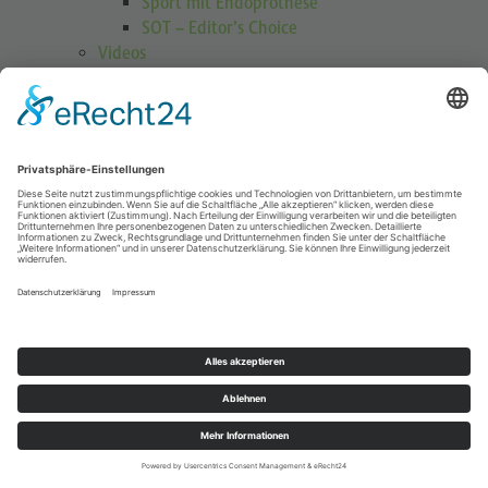
Sport mit Endoprothese
SOT – Editor’s Choice
Videos
GOTS Shoulder Guard
Schulterübungen
Höhenmedizin
Podcasts
Publikationen
Publikationen
Journal Sports Orthopaedics and Traumatology