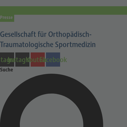
Presse
Gesellschaft für Orthopädisch-
Traumatologische Sportmedizin
stagram
Instagram
Youtube
Facebook
Suche