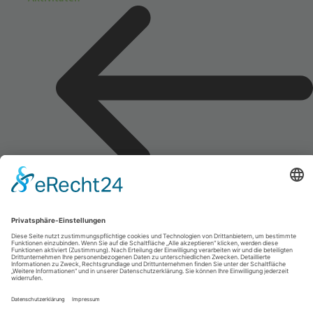
Veranstaltungen
GOTS-Patronate
GOTS-Kongress 2026
GOTS-Kongressarchiv
3. GOTS Digital Health Solution Expert Forum
Sport-Trauma Hands-On Kurs
Zertifizierung GOTS-Sportarzt
Young Academy
DIe GOTS Young Academy