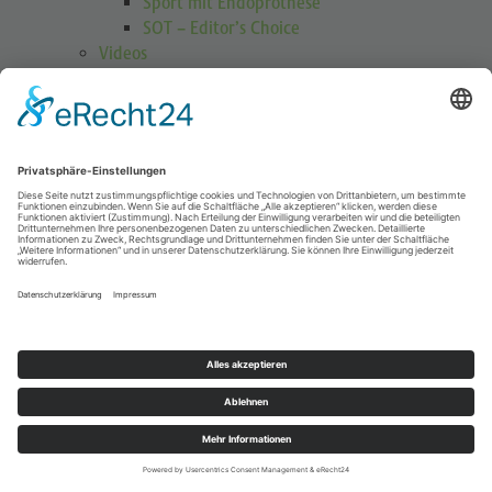
Sport mit Endoprothese
SOT – Editor’s Choice
Videos
GOTS Shoulder Guard
Schulterübungen
Höhenmedizin
Podcasts
Publikationen
Publikationen
Journal Sports Orthopaedics and Traumatology