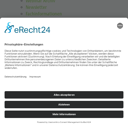
Webinar Archiv
Newsletter
Fachinformationen
Prävention
Sport mit Endoprothese
SOT – Editor’s Choice
Videos
GOTS Shoulder Guard
Schulterübungen
Höhenmedizin
Podcasts
Publikationen