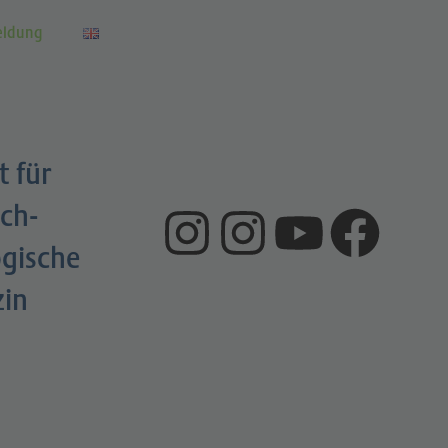
eldung
t für
ch-
gische
zin