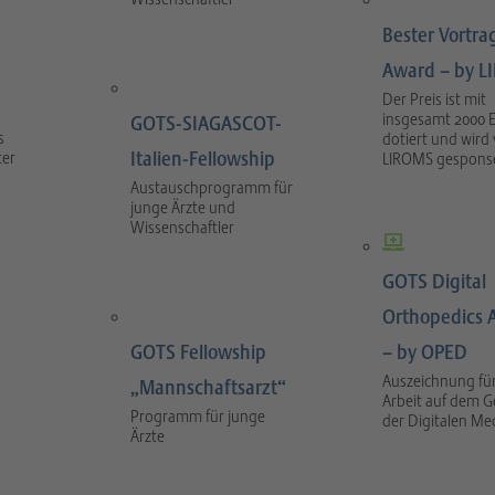
Bester Vortra
Award – by 
Der Preis ist mit
insgesamt 2000 
GOTS-SIAGASCOT-
s
dotiert und wird
Italien-Fellowship
ter
LIROMS gesponse
Austauschprogramm für
junge Ärzte und
Wissenschaftler
GOTS Digital
Orthopedics 
GOTS Fellowship
– by OPED
Auszeichnung für
„Mannschaftsarzt“
Arbeit auf dem G
Programm für junge
der Digitalen Me
Ärzte