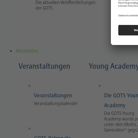
Die aktuellen Veröffentlichungen
Traum
der GOTS
The jour
and prac
and tra
Aktivitäten
Veranstaltungen
Young Academ
Veranstaltungen
Die GOTS You
Veranstaltungskalender
Academy
Die GOTS Young
Academy wurde 2
unter dem Motto 
Generation“ gegr