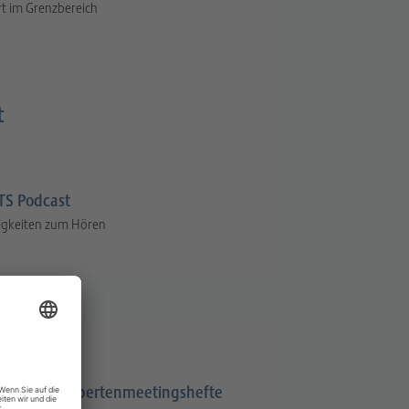
t im Grenzbereich
t
S Podcast
igkeiten zum Hören
Expertenmeetingshefte