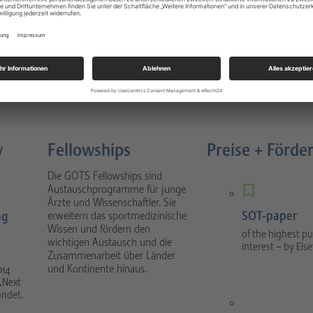
Sportverletzungen
atology
Buch 4. Auflage München 2022
nal focuses on scientific
1088 Seiten, gebunden, Urban &
tical sport orthopaedics
Fischer Verlag / Elsevier GmbH
umatology.
y
Fellowships
Preise + Förde
Die GOTS Fellowships sind
Austauschprogramme für junge
Ärzte und Wissenschaftler. Sie
SOT-paper
ng
erweitern das sportmedizinische
Wissen und fördern den
of the highest pu
wichtigen Austausch und die
interest – by Else
Zusammenarbeit über Länder
und Kontinente hinaus.
014
„Next
ündet.