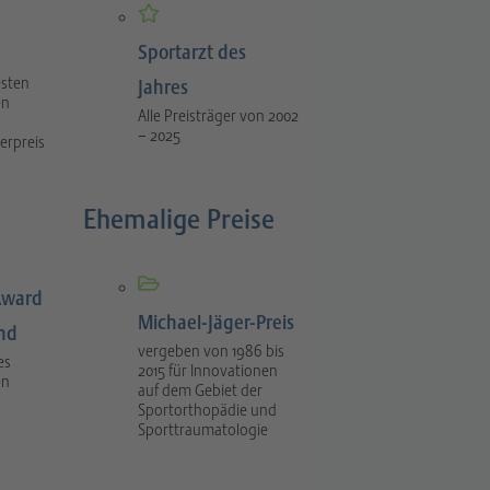
Sportarzt des
esten
Jahres
en
Alle Preisträger von 2002
– 2025
erpreis
Ehemalige Preise
Award
Michael-Jäger-Preis
ind
vergeben von 1986 bis
es
2015 für Innovationen
en
auf dem Gebiet der
Sportorthopädie und
Sporttraumatologie