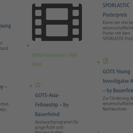
SPORLASTIC
Posterpreis
Küren der drei b
Young
wissenschaftlich
Poster mit dem
SPORLASTIC Post
er
stand
GOTS-Fellowships – DER
FILM
GOTS Young
Investigator 
y –
– by Bauerfe
GOTS-Asia-
Zur Förderung d
wissenschaftlich
esse,
Fellowship – by
Nachwuchses
ays,
Bauerfeind
Austauschprogramm für
junge Ärzte und
Wissenschaftler