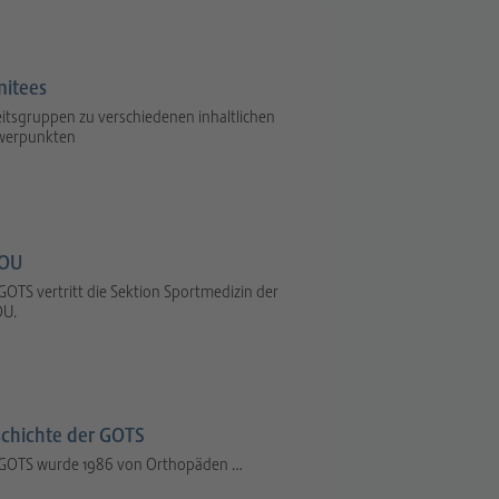
itees
itsgruppen zu verschiedenen inhaltlichen
werpunkten
OU
GOTS vertritt die Sektion Sportmedizin der
U.
chichte der GOTS
 GOTS wurde 1986 von Orthopäden …