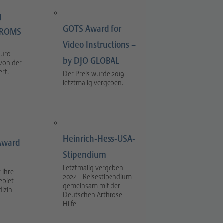
g
GOTS Award for
LIROMS
Video Instructions –
Euro
by DJO GLOBAL
 von der
rt.
Der Preis wurde 2019
letztmalig vergeben.
Heinrich-Hess-USA-
Award
Stipendium
Letztmalig vergeben
 Ihre
2024 - Reisestipendium
ebiet
gemeinsam mit der
dizin
Deutschen Arthrose-
Hilfe