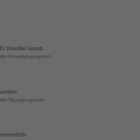
S Shoulder Guard
ulter-Präventionsprogramm
vention
ulter-Übungsprogramm
henmedizin