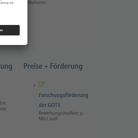
Publikationen
rung
Preise + Förderung
Forschungsförderung
blic
der GOTS
vier
Bewerbungsdeadline: 31.
März 2026