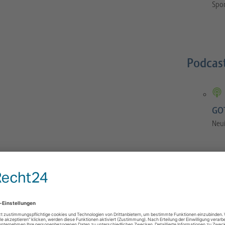
Spor
Podcas
GOT
Neu
GOTS-Manual
 Orthopaedics and