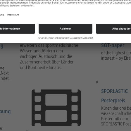
y
Fellowships
Preise + Förde
Die GOTS Fellowships sind
Austauschprogramme für junge
Ärzte und Wissenschaftler. Sie
SOT-paper
ng
erweitern das sportmedizinische
Wissen und fördern den
of the highest pu
wichtigen Austausch und die
interest – by Else
Zusammenarbeit über Länder
und Kontinente hinaus.
014
„Next
ündet.
SPORLASTIC
Posterpreis
Küren der drei b
Young
wissenschaftlich
Poster mit dem
SPORLASTIC Post
er