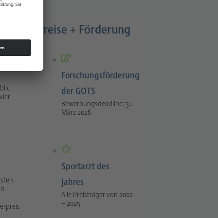
rung
Preise + Förderung
Forschungsförderung
blic
der GOTS
vier
Bewerbungsdeadline: 31.
März 2026
Sportarzt des
esten
Jahres
en
Alle Preisträger von 2002
– 2025
erpreis