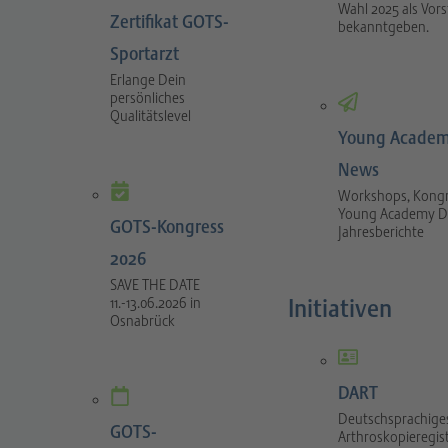
Wahl 2025 als Vor
Zertifikat GOTS-
bekanntgeben.
Sportarzt
Erlange Dein
persönliches
Qualitätslevel
Young Academ
News
Workshops, Kongr
Young Academy D
GOTS-Kongress
Jahresberichte
2026
SAVE THE DATE
Initiativen
11.-13.06.2026 in
Osnabrück
DART
Deutschsprachige
GOTS-
Arthroskopieregis