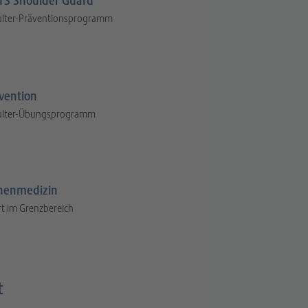
S Shoulder Guard
ulter-Präventionsprogramm
vention
ulter-Übungsprogramm
henmedizin
t im Grenzbereich
t