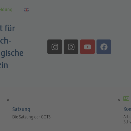
eldung
t für
ch-
gische
zin
Kom
Satzung
Arbe
Die Satzung der GOTS
Sch