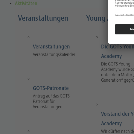
Aktivitäten
Veranstaltungen
Young Academ
Veranstaltungen
Die GOTS You
Veranstaltungskalender
Academy
Die GOTS Young
Academy wurde 2
unter dem Motto 
Generation“ gegr
GOTS-Patronate
Antrag auf das GOTS-
Patronat für
Veranstaltungen
Vorstand der 
Academy
Wir dürfen nach d