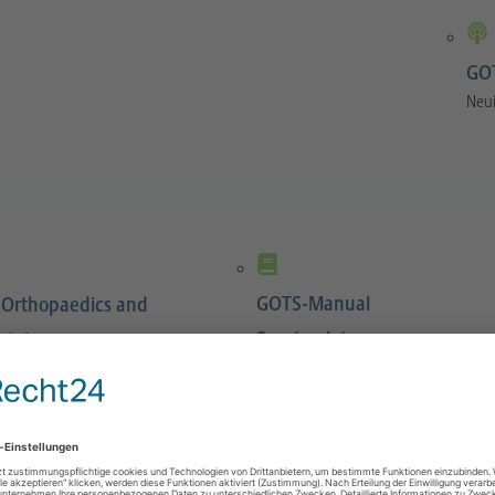
GOT
Neu
GOTS-Manual
 Orthopaedics and
Sportverletzungen
atology
Buch 4. Auflage München 2022
nal focuses on scientific
1088 Seiten, gebunden, Urban &
tical sport orthopaedics
Fischer Verlag / Elsevier GmbH
umatology.