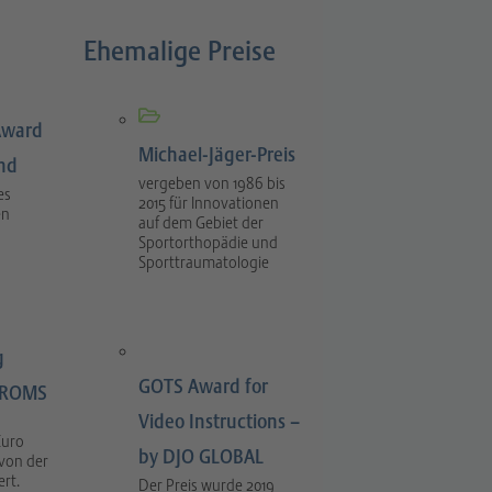
Ehemalige Preise
Award
Michael-Jäger-Preis
ind
vergeben von 1986 bis
es
2015 für Innovationen
en
auf dem Gebiet der
Sportorthopädie und
Sporttraumatologie
g
GOTS Award for
LIROMS
Video Instructions –
Euro
by DJO GLOBAL
 von der
rt.
Der Preis wurde 2019