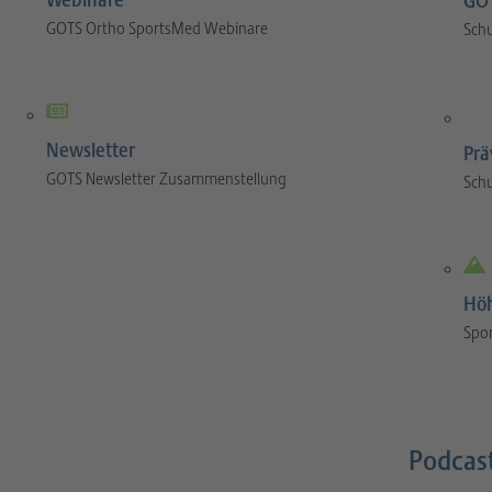
Webinare
GOT
GOTS Ortho SportsMed Webinare
Sch
Newsletter
Prä
GOTS Newsletter Zusammenstellung
Sch
Hö
Spor
Podcas