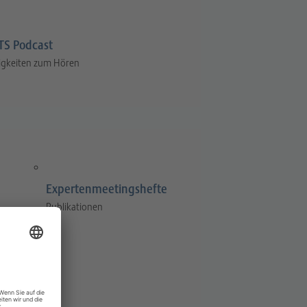
S Podcast
igkeiten zum Hören
Expertenmeetingshefte
Publikationen