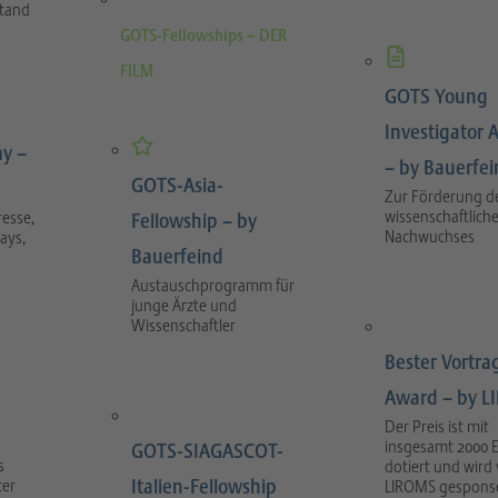
stand
GOTS-Fellowships – DER
FILM
GOTS Young
Investigator 
y –
– by Bauerfe
GOTS-Asia-
Zur Förderung d
wissenschaftlich
esse,
Fellowship – by
Nachwuchses
ays,
Bauerfeind
Austauschprogramm für
junge Ärzte und
Wissenschaftler
Bester Vortra
Award – by 
Der Preis ist mit
insgesamt 2000 
GOTS-SIAGASCOT-
s
dotiert und wird
Italien-Fellowship
ter
LIROMS gesponse