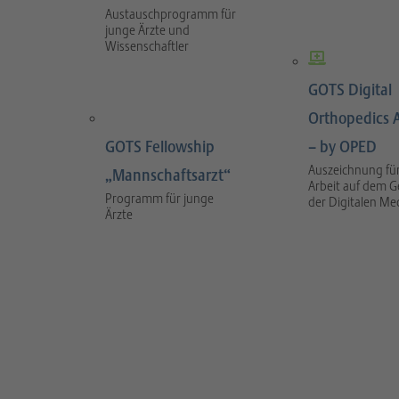
Austauschprogramm für
junge Ärzte und
Wissenschaftler
GOTS Digital
Orthopedics 
GOTS Fellowship
– by OPED
Auszeichnung für
„Mannschaftsarzt“
Arbeit auf dem G
Programm für junge
der Digitalen Me
Ärzte