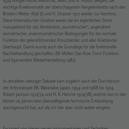
1974 bringen Alfred Menschik, Wien, und A. Huson, Belgien, die
wichtige Kniekinematik der überschlagenen Viergelenkkette nach den
Brüdern Weber 1836 (!) und H. Strasser 1917 wieder zur Kenntnis.
Diese kinematischen Gesetze waren die im eigentlichen Sinne
massgebend für das Verständnis „isometrischer“, angenähert
isometrischer, anatomometrischer Bedingungen für die normale
Funktion der gelenkführenden Kreuzbänder und aller Kniebänder
überhaupt. Damit wurde auch die Grundlage für die funktionelle
Nachbehandlung geschaffen. (W. Müller: Das Knie. Form Funktion
und ligamentäre Wiederherstellung 1982)
In derselben siebziger Dekade kam zugleich auch der Durchbruch
der Arthroskopie (M. Watanabe, Japan, 1954 und 1968 bis 1974,
Robert Jackson 1972/74 und H. R. Henche 1974/78), welche nun in den
letzten 25 Jahren eine überwältigende technische Entwicklung
durchgemacht hat, auf die ich hier aber nicht weiter eingehe.
Fasziniert von diesen neuen Instrumentarien und Techniken