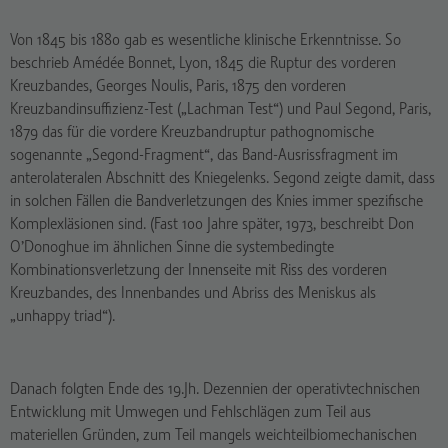
Von 1845 bis 1880 gab es wesentliche klinische Erkenntnisse. So
beschrieb Amédée Bonnet, Lyon, 1845 die Ruptur des vorderen
Kreuzbandes, Georges Noulis, Paris, 1875 den vorderen
Kreuzbandinsuffizienz-Test („Lachman Test“) und Paul Segond, Paris,
1879 das für die vordere Kreuzbandruptur pathognomische
sogenannte „Segond-Fragment“, das Band-Ausrissfragment im
anterolateralen Abschnitt des Kniegelenks. Segond zeigte damit, dass
in solchen Fällen die Bandverletzungen des Knies immer spezifische
Komplexläsionen sind. (Fast 100 Jahre später, 1973, beschreibt Don
O’Donoghue im ähnlichen Sinne die systembedingte
Kombinationsverletzung der Innenseite mit Riss des vorderen
Kreuzbandes, des Innenbandes und Abriss des Meniskus als
„unhappy triad“).
Danach folgten Ende des 19.Jh. Dezennien der operativtechnischen
Entwicklung mit Umwegen und Fehlschlägen zum Teil aus
materiellen Gründen, zum Teil mangels weichteilbiomechanischen