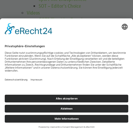
SOT – Editor’s Choice
Videos
GOTS Shoulder Guard
Schulterübungen
Höhenmedizin
Podcasts
Publikationen
Publikationen
Journal Sports Orthopaedics and Traumatology