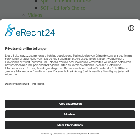
Sport mit Endoprothese
SOT – Editor’s Choice
Videos
GOTS Shoulder Guard
Schulterübungen
Höhenmedizin
Podcasts
Publikationen
Publikationen
Journal Sports Orthopaedics and Traumatology