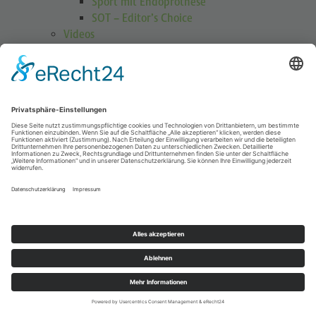
Sport mit Endoprothese
SOT – Editor’s Choice
Videos
GOTS Shoulder Guard
Schulterübungen
Höhenmedizin
Podcasts
Publikationen
Publikationen
Journal Sports Orthopaedics and Traumatology