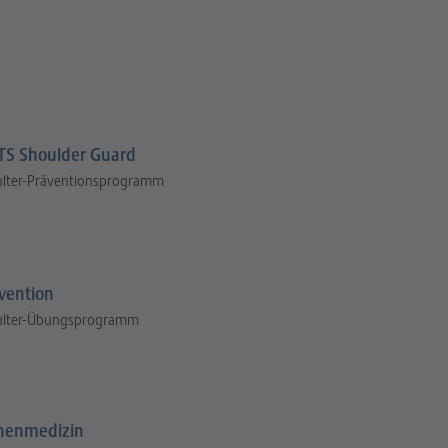
S Shoulder Guard
ulter-Präventionsprogramm
vention
ulter-Übungsprogramm
henmedizin