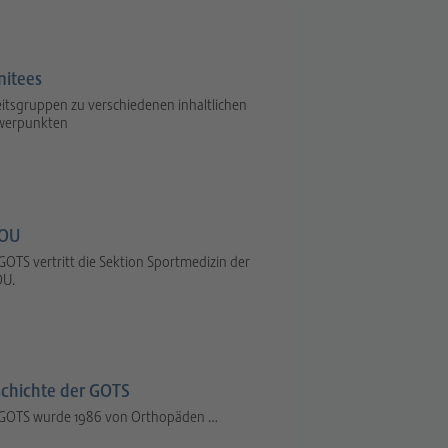
itees
itsgruppen zu verschiedenen inhaltlichen
werpunkten
OU
GOTS vertritt die Sektion Sportmedizin der
U.
chichte der GOTS
 GOTS wurde 1986 von Orthopäden …