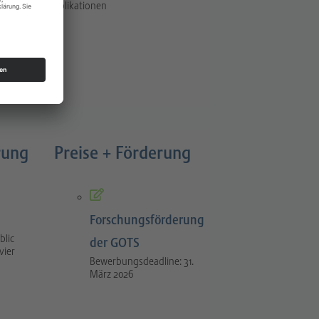
Publikationen
rung
Preise + Förderung
Forschungsförderung
blic
der GOTS
vier
Bewerbungsdeadline: 31.
März 2026