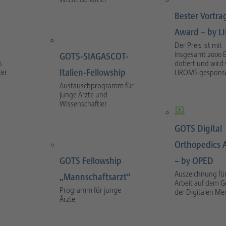
Bester Vortra
Award – by 
Der Preis ist mit
insgesamt 2000 
GOTS-SIAGASCOT-
s
dotiert und wird
Italien-Fellowship
ter
LIROMS gesponse
Austauschprogramm für
junge Ärzte und
Wissenschaftler
GOTS Digital
Orthopedics 
GOTS Fellowship
– by OPED
Auszeichnung für
„Mannschaftsarzt“
Arbeit auf dem G
Programm für junge
der Digitalen Me
Ärzte