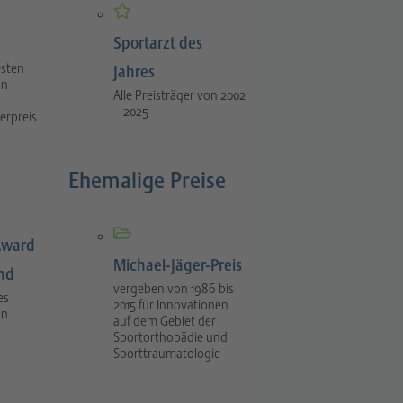
Sportarzt des
esten
Jahres
en
Alle Preisträger von 2002
– 2025
erpreis
Ehemalige Preise
Award
Michael-Jäger-Preis
ind
vergeben von 1986 bis
es
2015 für Innovationen
en
auf dem Gebiet der
Sportorthopädie und
Sporttraumatologie