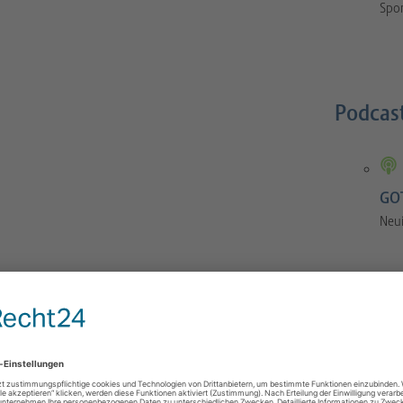
Spor
Podcas
GOT
Neu
GOTS-Manual
 Orthopaedics and