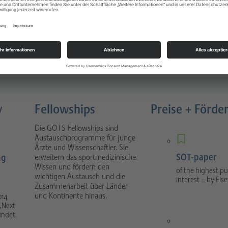
Sportverletzungen
atology
Buch 4. Auflage München 2022
nal focuses on scientific
1088 Seiten, gebunden, Urban &
tical sport orthopaedics
Fischer Verlag / Elsevier GmbH
umatology.
y
Fellowships
Preise + Förde
Die GOTS Fellowships sind
Austauschprogramme für junge
Ärzte und Wissenschaftler. Sie
SOT-paper
ng
erweitern das sportmedizinische
Wissen und fördern den
of the highest pu
wichtigen Austausch und die
interest – by Else
Zusammenarbeit über Länder
und Kontinente hinaus.
014
„Next
ündet.