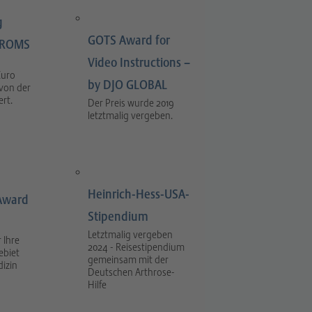
g
GOTS Award for
LIROMS
Video Instructions –
Euro
by DJO GLOBAL
 von der
rt.
Der Preis wurde 2019
letztmalig vergeben.
Heinrich-Hess-USA-
Award
Stipendium
Letztmalig vergeben
 Ihre
2024 - Reisestipendium
ebiet
gemeinsam mit der
dizin
Deutschen Arthrose-
Hilfe