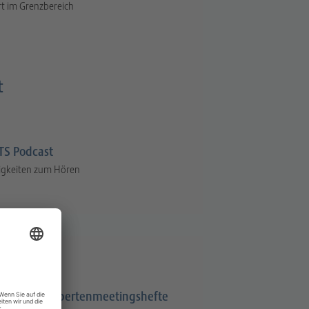
t im Grenzbereich
t
S Podcast
igkeiten zum Hören
Expertenmeetingshefte