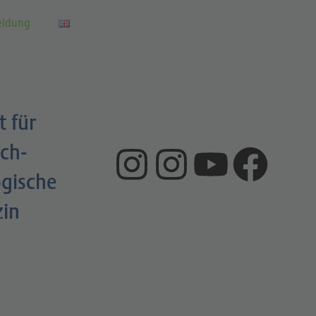
eldung
t für
ch-
gische
zin