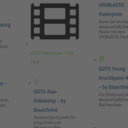
SPORLASTIC
Posterpreis
Küren der drei b
Young
wissenschaftlich
Poster mit dem
SPORLASTIC Post
er
stand
GOTS-Fellowships – DER
FILM
GOTS Young
Investigator 
y –
– by Bauerfe
GOTS-Asia-
Zur Förderung d
wissenschaftlich
esse,
Fellowship – by
Nachwuchses
ays,
Bauerfeind
Austauschprogramm für
junge Ärzte und
Wissenschaftler