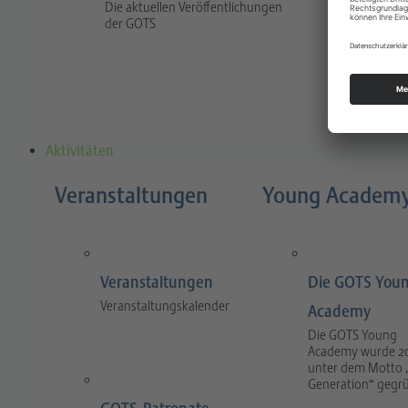
Die aktuellen Veröffentlichungen
Traum
der GOTS
The jour
and prac
and tra
Aktivitäten
Veranstaltungen
Young Academ
Veranstaltungen
Die GOTS You
Veranstaltungskalender
Academy
Die GOTS Young
Academy wurde 2
unter dem Motto 
Generation“ gegr