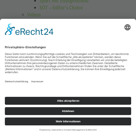
Sport mit Endoprothese
SOT – Editor’s Choice
Videos
GOTS Shoulder Guard
Schulterübungen
Höhenmedizin
Podcasts
Publikationen
Publikationen
Journal Sports Orthopaedics and Traumatology