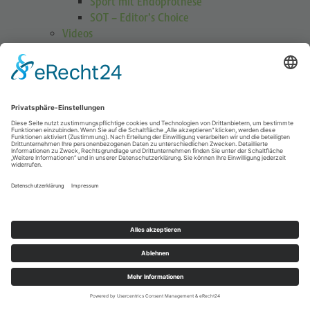
Sport mit Endoprothese
SOT – Editor’s Choice
Videos
GOTS Shoulder Guard
Schulterübungen
Höhenmedizin
Podcasts
Publikationen
Publikationen
Journal Sports Orthopaedics and Traumatology