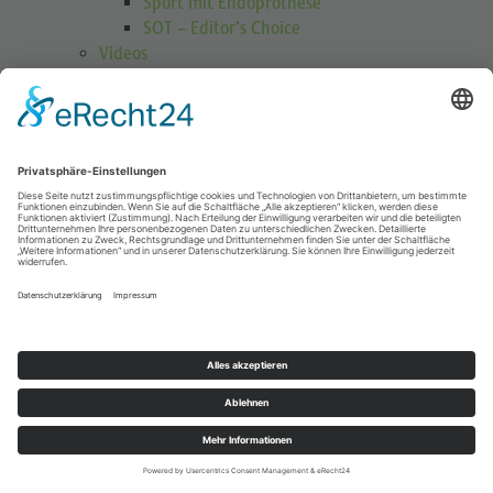
Sport mit Endoprothese
SOT – Editor’s Choice
Videos
GOTS Shoulder Guard
Schulterübungen
Höhenmedizin
Podcasts
Publikationen
Publikationen
Journal Sports Orthopaedics and Traumatology