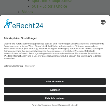
Sport mit Endoprothese
SOT – Editor’s Choice
Videos
GOTS Shoulder Guard
Schulterübungen
Höhenmedizin
Podcasts
Publikationen
Publikationen
Journal Sports Orthopaedics and Traumatology