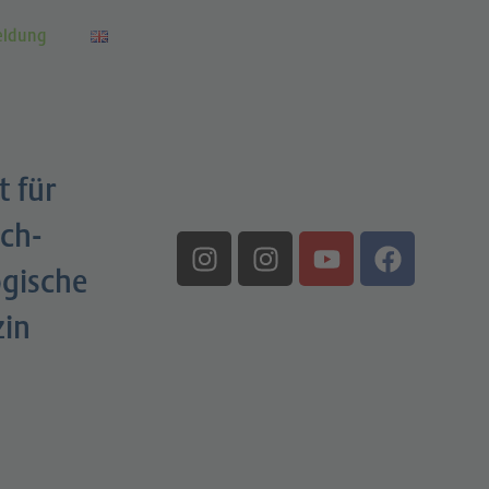
eldung
t für
ch-
gische
zin