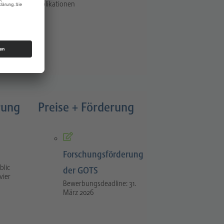
Publikationen
rung
Preise + Förderung
Forschungsförderung
blic
der GOTS
vier
Bewerbungsdeadline: 31.
März 2026