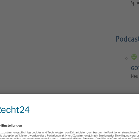
Spor
Podcas
GOT
Neu
GOTS-Manual
 Orthopaedics and