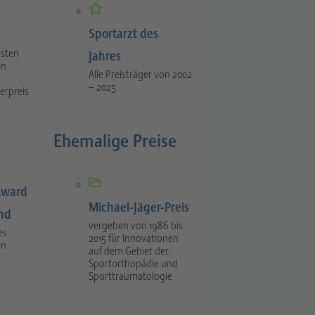
Sportarzt des
esten
Jahres
en
Alle Preisträger von 2002
– 2025
erpreis
Ehemalige Preise
Award
Michael-Jäger-Preis
ind
vergeben von 1986 bis
es
2015 für Innovationen
en
auf dem Gebiet der
Sportorthopädie und
Sporttraumatologie