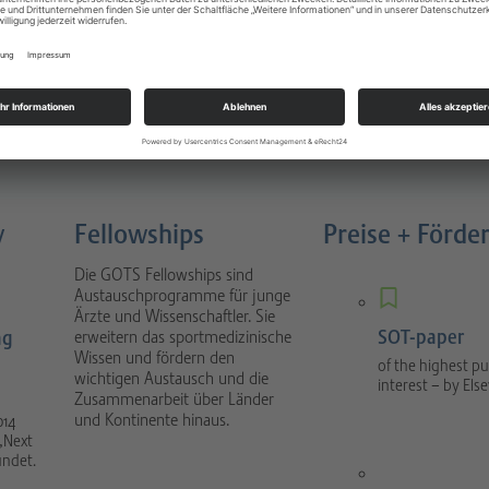
Sportverletzungen
atology
Buch 4. Auflage München 2022
nal focuses on scientific
1088 Seiten, gebunden, Urban &
tical sport orthopaedics
Fischer Verlag / Elsevier GmbH
umatology.
y
Fellowships
Preise + Förde
Die GOTS Fellowships sind
Austauschprogramme für junge
Ärzte und Wissenschaftler. Sie
SOT-paper
ng
erweitern das sportmedizinische
Wissen und fördern den
of the highest pu
wichtigen Austausch und die
interest – by Else
Zusammenarbeit über Länder
und Kontinente hinaus.
014
„Next
ündet.