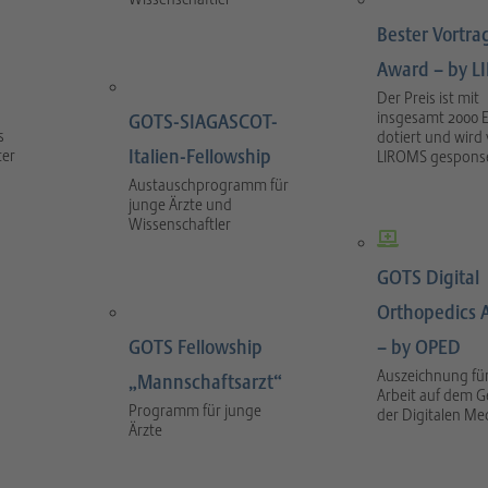
Bester Vortra
Award – by 
Der Preis ist mit
insgesamt 2000 
GOTS-SIAGASCOT-
s
dotiert und wird
Italien-Fellowship
ter
LIROMS gesponse
Austauschprogramm für
junge Ärzte und
Wissenschaftler
GOTS Digital
Orthopedics 
GOTS Fellowship
– by OPED
Auszeichnung für
„Mannschaftsarzt“
Arbeit auf dem G
Programm für junge
der Digitalen Me
Ärzte