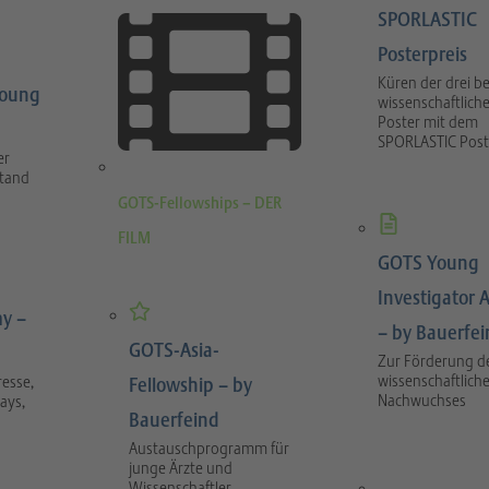
SPORLASTIC
Posterpreis
Küren der drei b
Young
wissenschaftlich
Poster mit dem
SPORLASTIC Post
er
stand
GOTS-Fellowships – DER
FILM
GOTS Young
Investigator 
y –
– by Bauerfe
GOTS-Asia-
Zur Förderung d
wissenschaftlich
esse,
Fellowship – by
Nachwuchses
ays,
Bauerfeind
Austauschprogramm für
junge Ärzte und
Wissenschaftler