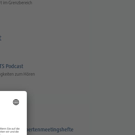
t im Grenzbereich
t
S Podcast
igkeiten zum Hören
Expertenmeetingshefte