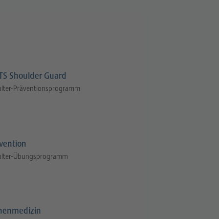
S Shoulder Guard
ulter-Präventionsprogramm
vention
ulter-Übungsprogramm
henmedizin