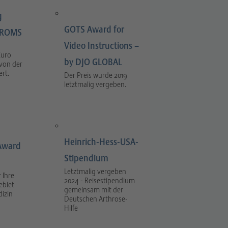
g
GOTS Award for
LIROMS
Video Instructions –
Euro
by DJO GLOBAL
 von der
rt.
Der Preis wurde 2019
letztmalig vergeben.
Heinrich-Hess-USA-
Award
Stipendium
Letztmalig vergeben
 Ihre
2024 - Reisestipendium
ebiet
gemeinsam mit der
dizin
Deutschen Arthrose-
Hilfe