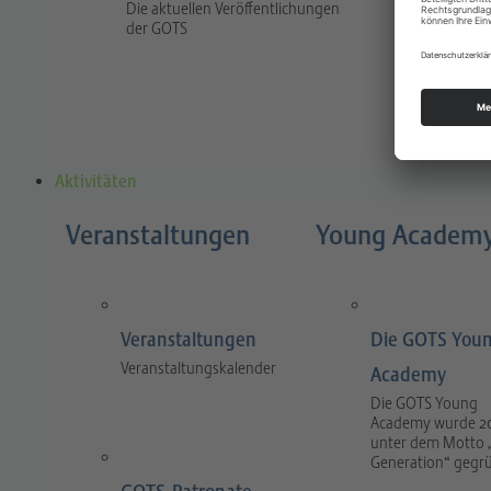
Die aktuellen Veröffentlichungen
Traum
der GOTS
The jour
and prac
and tra
Aktivitäten
Veranstaltungen
Young Academ
Veranstaltungen
Die GOTS You
Veranstaltungskalender
Academy
Die GOTS Young
Academy wurde 2
unter dem Motto 
Generation“ gegr