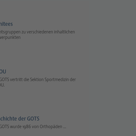
itees
itsgruppen zu verschiedenen inhaltlichen
werpunkten
OU
GOTS vertritt die Sektion Sportmedizin der
U.
chichte der GOTS
 GOTS wurde 1986 von Orthopäden …