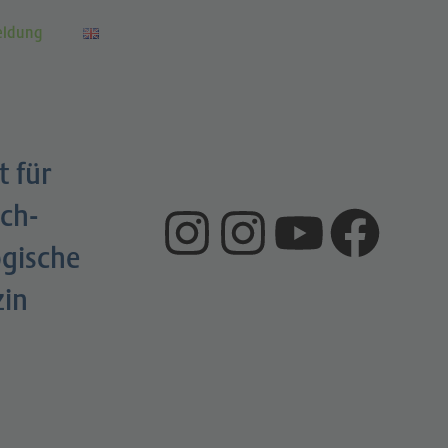
eldung
t für
ch-
gische
zin