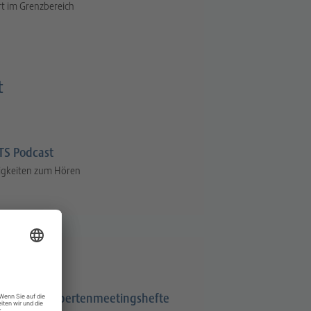
t im Grenzbereich
t
S Podcast
igkeiten zum Hören
Expertenmeetingshefte