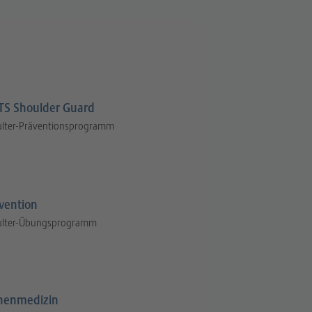
S Shoulder Guard
ulter-Präventionsprogramm
vention
ulter-Übungsprogramm
henmedizin