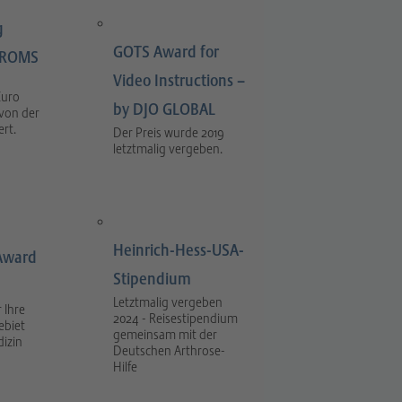
g
GOTS Award for
LIROMS
Video Instructions –
Euro
by DJO GLOBAL
 von der
rt.
Der Preis wurde 2019
letztmalig vergeben.
Heinrich-Hess-USA-
Award
Stipendium
Letztmalig vergeben
 Ihre
2024 - Reisestipendium
ebiet
gemeinsam mit der
dizin
Deutschen Arthrose-
Hilfe