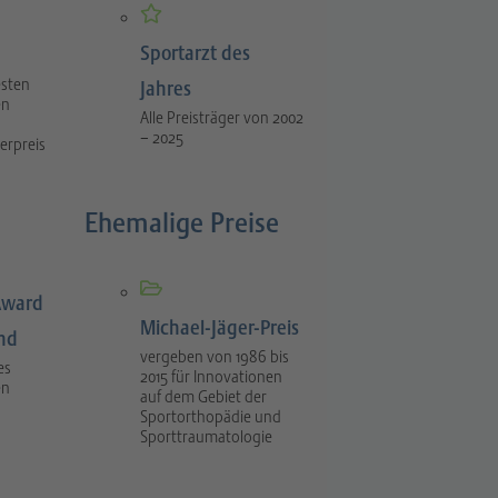
Sportarzt des
esten
Jahres
en
Alle Preisträger von 2002
– 2025
erpreis
Ehemalige Preise
Award
Michael-Jäger-Preis
ind
vergeben von 1986 bis
es
2015 für Innovationen
en
auf dem Gebiet der
Sportorthopädie und
Sporttraumatologie