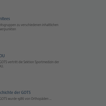
itees
itsgruppen zu verschiedenen inhaltlichen
werpunkten
OU
GOTS vertritt die Sektion Sportmedizin der
U.
chichte der GOTS
 GOTS wurde 1986 von Orthopäden …