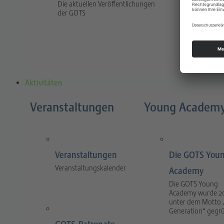
Die aktuellen Veröffentlichungen
Traum
der GOTS
The jour
and prac
and tra
Aktivitäten
Veranstaltungen
Young Academ
Veranstaltungen
Die GOTS You
Veranstaltungskalender
Academy
Die GOTS Young
Academy wurde 2
unter dem Motto 
Generation“ gegr