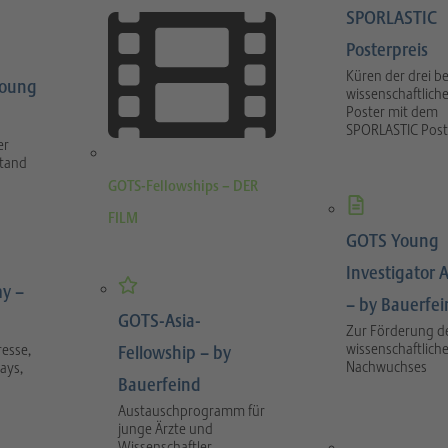
SPORLASTIC
Posterpreis
Küren der drei b
Young
wissenschaftlich
Poster mit dem
SPORLASTIC Post
er
stand
GOTS-Fellowships – DER
FILM
GOTS Young
Investigator 
y –
– by Bauerfe
GOTS-Asia-
Zur Förderung d
wissenschaftlich
esse,
Fellowship – by
Nachwuchses
ays,
Bauerfeind
Austauschprogramm für
junge Ärzte und
Wissenschaftler