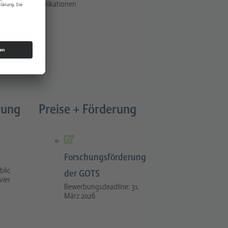
Publikationen
rung
Preise + Förderung
Forschungsförderung
blic
der GOTS
vier
Bewerbungsdeadline: 31.
März 2026