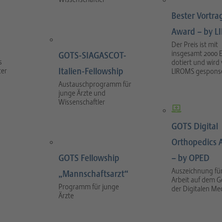
Bester Vortra
Award – by 
Der Preis ist mit
insgesamt 2000 
GOTS-SIAGASCOT-
s
dotiert und wird
Italien-Fellowship
ter
LIROMS gesponse
Austauschprogramm für
junge Ärzte und
Wissenschaftler
GOTS Digital
Orthopedics 
GOTS Fellowship
– by OPED
Auszeichnung für
„Mannschaftsarzt“
Arbeit auf dem G
Programm für junge
der Digitalen Me
Ärzte