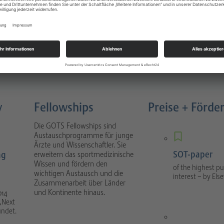
Sportverletzungen
atology
Buch 4. Auflage München 2022
nal focuses on scientific
1088 Seiten, gebunden, Urban &
tical sport orthopaedics
Fischer Verlag / Elsevier GmbH
umatology.
y
Fellowships
Preise + Förde
Die GOTS Fellowships sind
Austauschprogramme für junge
Ärzte und Wissenschaftler. Sie
SOT-paper
ng
erweitern das sportmedizinische
Wissen und fördern den
of the highest pu
wichtigen Austausch und die
interest – by Else
Zusammenarbeit über Länder
und Kontinente hinaus.
014
„Next
ündet.