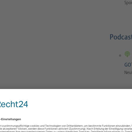
Spor
Podcas
GOT
Neu
GOTS-Manual
 Orthopaedics and