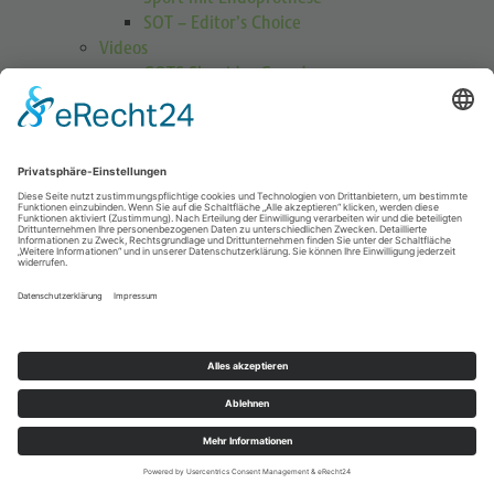
SOT – Editor’s Choice
Videos
GOTS Shoulder Guard
Schulterübungen
Höhenmedizin
Podcasts
Publikationen
Publikationen
Journal Sports Orthopaedics and Traumatology