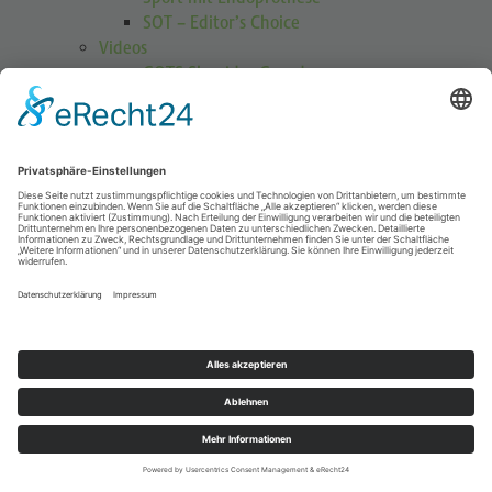
SOT – Editor’s Choice
Videos
GOTS Shoulder Guard
Schulterübungen
Höhenmedizin
Podcasts
Publikationen
Publikationen
Journal Sports Orthopaedics and Traumatology