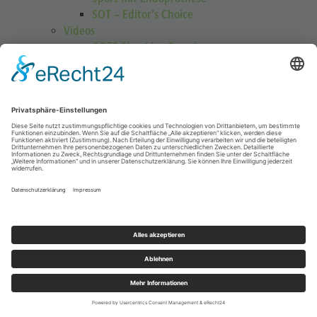
SOT – Editor’s Choice
Videos
GOTS Shoulder Guard
Schulterübungen
Höhenmedizin
Podcasts
Publikationen
Publikationen
Journal Sports Orthopaedics and Traumatology