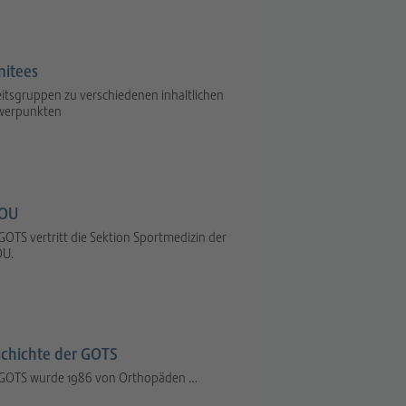
itees
itsgruppen zu verschiedenen inhaltlichen
werpunkten
OU
GOTS vertritt die Sektion Sportmedizin der
U.
chichte der GOTS
 GOTS wurde 1986 von Orthopäden …