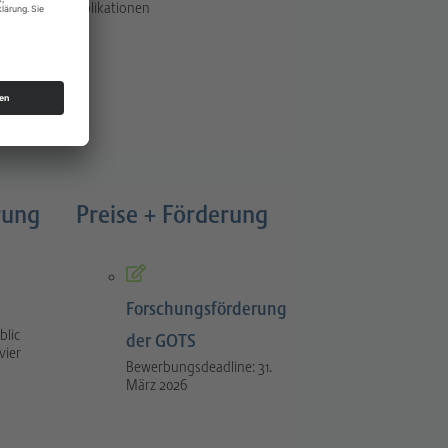
Publikationen
rung
Preise + Förderung
Forschungsförderung
blic
der GOTS
vier
Bewerbungsdeadline: 31.
März 2026