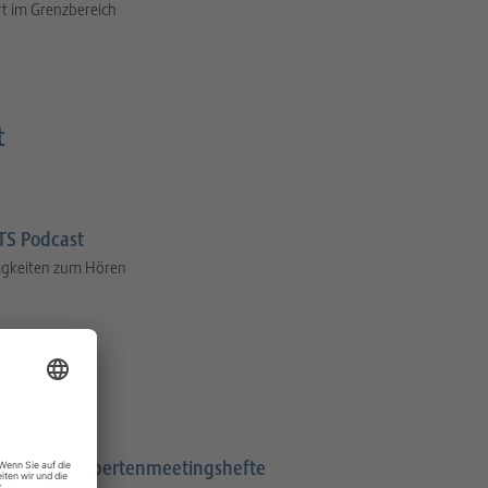
t im Grenzbereich
t
S Podcast
igkeiten zum Hören
Expertenmeetingshefte