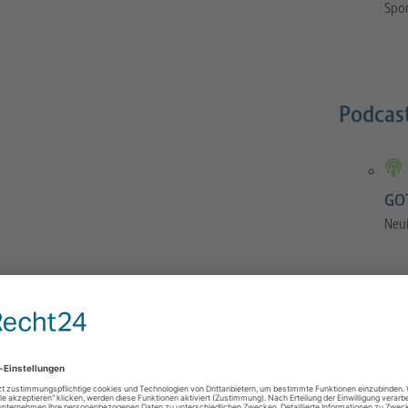
Spor
Podcas
GOT
Neu
GOTS-Manual
 Orthopaedics and