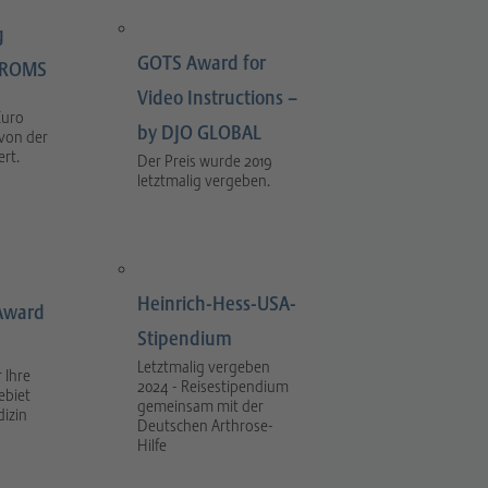
g
GOTS Award for
LIROMS
Video Instructions –
Euro
by DJO GLOBAL
 von der
rt.
Der Preis wurde 2019
letztmalig vergeben.
Heinrich-Hess-USA-
Award
Stipendium
Letztmalig vergeben
 Ihre
2024 - Reisestipendium
ebiet
gemeinsam mit der
dizin
Deutschen Arthrose-
Hilfe