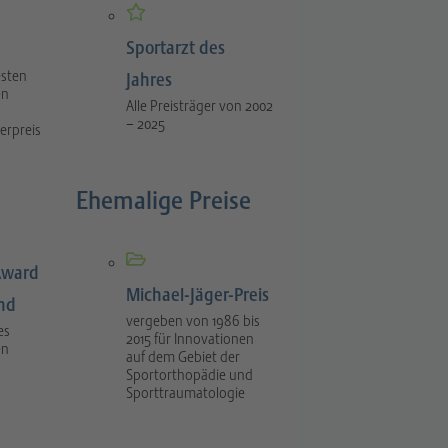
Sportarzt des
esten
Jahres
en
Alle Preisträger von 2002
– 2025
erpreis
Ehemalige Preise
Award
Michael-Jäger-Preis
ind
vergeben von 1986 bis
es
2015 für Innovationen
en
auf dem Gebiet der
Sportorthopädie und
Sporttraumatologie