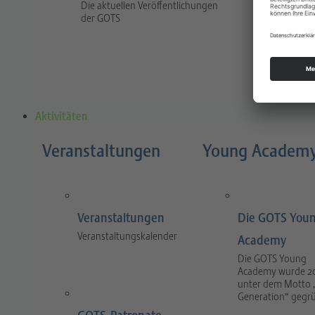
Die aktuellen Veröffentlichungen
Traum
der GOTS
The jour
and prac
and tra
Aktivitäten
Veranstaltungen
Young Academ
Veranstaltungen
Die GOTS You
Veranstaltungskalender
Academy
Die GOTS Young
Academy wurde 2
unter dem Motto 
Generation“ gegr