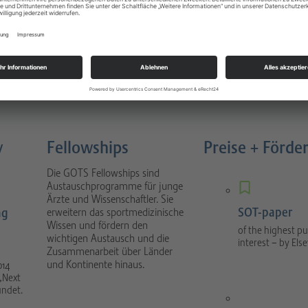
Sportverletzungen
atology
Buch 4. Auflage München 2022
nal focuses on scientific
1088 Seiten, gebunden, Urban &
tical sport orthopaedics
Fischer Verlag / Elsevier GmbH
umatology.
y
Fellowships
Preise + Förde
Die GOTS Fellowships sind
Austauschprogramme für junge
Ärzte und Wissenschaftler. Sie
SOT-paper
ng
erweitern das sportmedizinische
Wissen und fördern den
of the highest pu
wichtigen Austausch und die
interest – by Else
Zusammenarbeit über Länder
und Kontinente hinaus.
014
„Next
ündet.