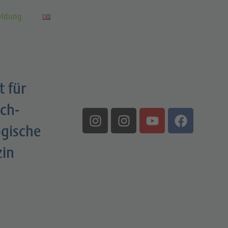
eldung
t für
ch-
gische
zin