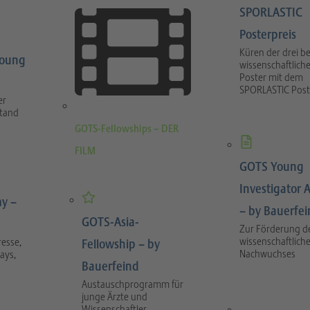
SPORLASTIC
Posterpreis
Küren der drei b
Young
wissenschaftlich
Poster mit dem
SPORLASTIC Post
er
stand
GOTS-Fellowships – DER
FILM
GOTS Young
Investigator 
y –
– by Bauerfe
GOTS-Asia-
Zur Förderung d
wissenschaftlich
esse,
Fellowship – by
Nachwuchses
ays,
Bauerfeind
Austauschprogramm für
junge Ärzte und
Wissenschaftler