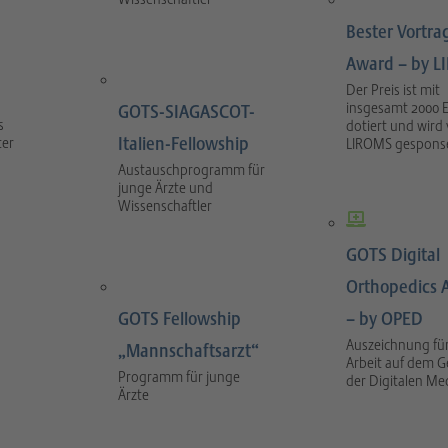
Bester Vortra
Award – by 
Der Preis ist mit
insgesamt 2000 
GOTS-SIAGASCOT-
s
dotiert und wird
Italien-Fellowship
ter
LIROMS gesponse
Austauschprogramm für
junge Ärzte und
Wissenschaftler
GOTS Digital
Orthopedics 
GOTS Fellowship
– by OPED
Auszeichnung für
„Mannschaftsarzt“
Arbeit auf dem G
Programm für junge
der Digitalen Me
Ärzte