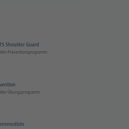
S Shoulder Guard
ulter-Präventionsprogramm
vention
ulter-Übungsprogramm
henmedizin