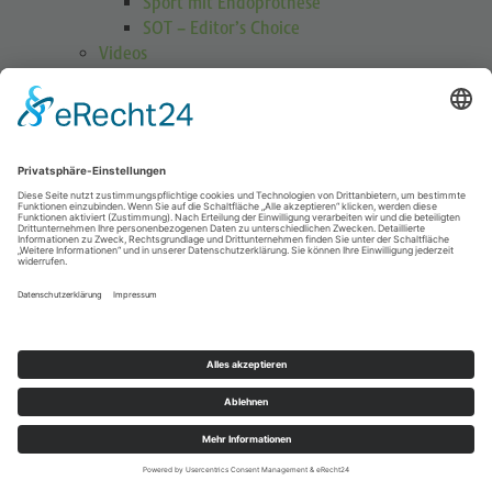
Sport mit Endoprothese
SOT – Editor’s Choice
Videos
GOTS Shoulder Guard
Schulterübungen
Höhenmedizin
Podcasts
Publikationen
Publikationen
Journal Sports Orthopaedics and Traumatology