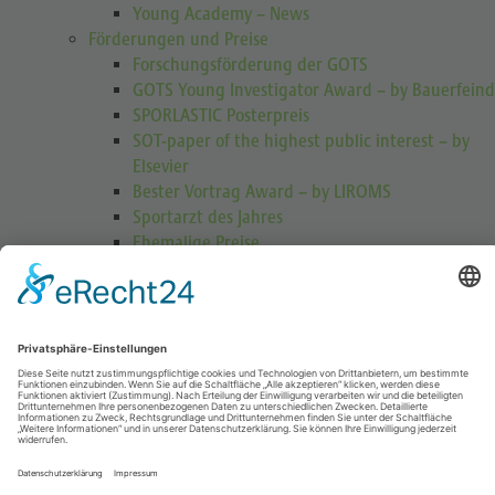
Young Academy – News
Förderungen und Preise
Forschungsförderung der GOTS
GOTS Young Investigator Award – by Bauerfeind
SPORLASTIC Posterpreis
SOT-paper of the highest public interest – by
Elsevier
Bester Vortrag Award – by LIROMS
Sportarzt des Jahres
Ehemalige Preise
Michael-Jäger-Preis
GOTS Award for Video Instructions – by
DJO GLOBAL
Heinrich-Hess-USA-Stipendium
Fellowships
GOTS-Fellowships – DER FILM
GOTS-Asienfellowship
GOTS-SIAGASCOT-Italien-Fellowship
GOTS Fellowship „Mannschaftsarzt“