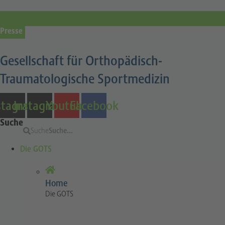
Presse
Gesellschaft für Orthopädisch-
Traumatologische Sportmedizin
stagram
Instagram
Youtube
Facebook
Suche
Suche
Die GOTS
Home
Die GOTS