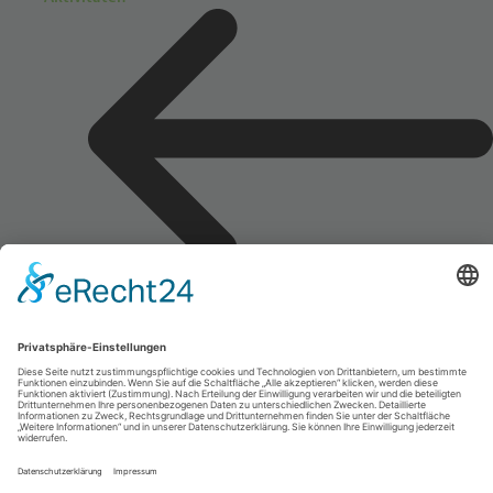
Veranstaltungen
GOTS-Patronate
GOTS-Kongress 2026
GOTS-Kongressarchiv
3. GOTS Digital Health Solution Expert Forum
Sport-Trauma Hands-On Kurs
Zertifizierung GOTS-Sportarzt
Young Academy
DIe GOTS Young Academy