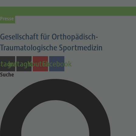
Presse
Gesellschaft für Orthopädisch-
Traumatologische Sportmedizin
stagram
Instagram
Youtube
Facebook
Suche