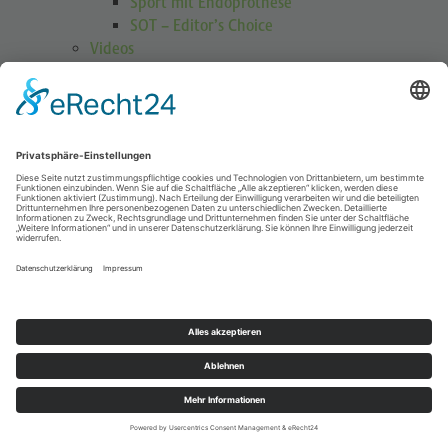
Sport mit Endoprothese
SOT – Editor’s Choice
Videos
GOTS Shoulder Guard
Schulterübungen
Höhenmedizin
Podcasts
Publikationen
Publikationen
Journal Sports Orthopaedics and Traumatology