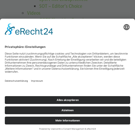
SOT – Editor’s Choice
Videos
GOTS Shoulder Guard
Schulterübungen
Höhenmedizin
Podcasts
Publikationen
Publikationen
Journal Sports Orthopaedics and Traumatology