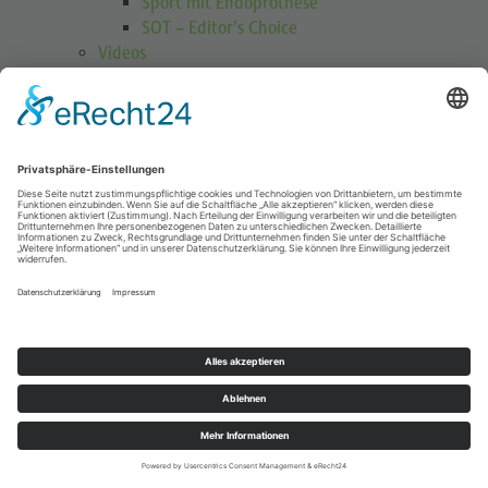
Sport mit Endoprothese
SOT – Editor’s Choice
Videos
GOTS Shoulder Guard
Schulterübungen
Höhenmedizin
Podcasts
Publikationen
Publikationen
Journal Sports Orthopaedics and Traumatology