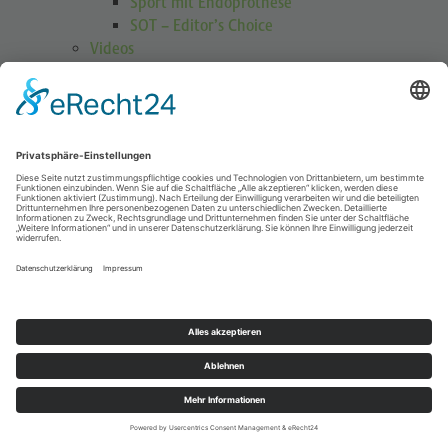
Sport mit Endoprothese
SOT – Editor’s Choice
Videos
GOTS Shoulder Guard
Schulterübungen
Höhenmedizin
Podcasts
Publikationen
Publikationen
Journal Sports Orthopaedics and Traumatology