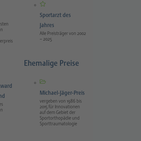
Sportarzt des
esten
Jahres
en
Alle Preisträger von 2002
– 2025
erpreis
Ehemalige Preise
Award
Michael-Jäger-Preis
ind
vergeben von 1986 bis
es
2015 für Innovationen
en
auf dem Gebiet der
Sportorthopädie und
Sporttraumatologie