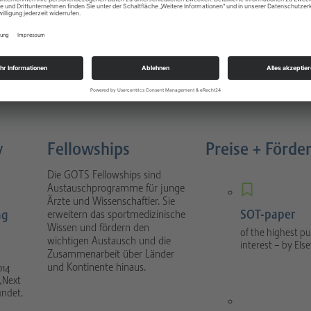
Sportverletzungen
atology
Buch 4. Auflage München 2022
nal focuses on scientific
1088 Seiten, gebunden, Urban &
tical sport orthopaedics
Fischer Verlag / Elsevier GmbH
umatology.
y
Fellowships
Preise + Förde
Die GOTS Fellowships sind
Austauschprogramme für junge
Ärzte und Wissenschaftler. Sie
SOT-paper
ng
erweitern das sportmedizinische
Wissen und fördern den
of the highest pu
wichtigen Austausch und die
interest – by Else
Zusammenarbeit über Länder
und Kontinente hinaus.
014
„Next
ündet.