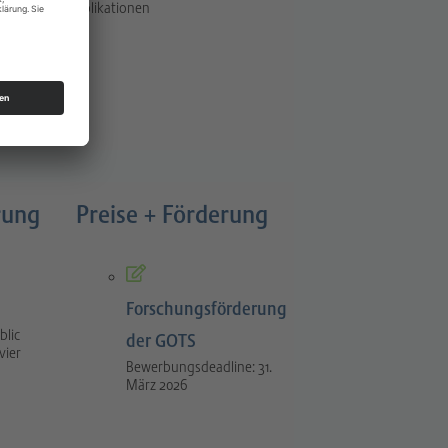
Publikationen
rung
Preise + Förderung
Forschungsförderung
blic
der GOTS
vier
Bewerbungsdeadline: 31.
März 2026