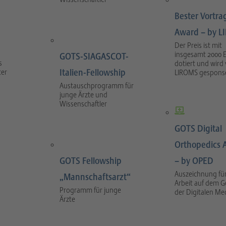
Bester Vortra
Award – by 
Der Preis ist mit
insgesamt 2000 
GOTS-SIAGASCOT-
s
dotiert und wird
Italien-Fellowship
ter
LIROMS gesponse
Austauschprogramm für
junge Ärzte und
Wissenschaftler
GOTS Digital
Orthopedics 
GOTS Fellowship
– by OPED
Auszeichnung für
„Mannschaftsarzt“
Arbeit auf dem G
Programm für junge
der Digitalen Me
Ärzte