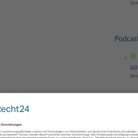
Spor
Podcas
GOT
Neu
GOTS-Manual
 Orthopaedics and