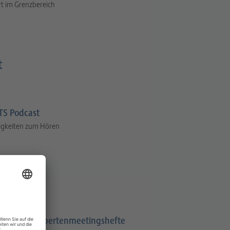
t im Grenzbereich
t
S Podcast
igkeiten zum Hören
Expertenmeetingshefte