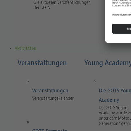
Die aktuellen Veröffentlichungen
Traum
der GOTS
The jour
and prac
and tra
Aktivitäten
Veranstaltungen
Young Academ
Veranstaltungen
Die GOTS You
Veranstaltungskalender
Academy
Die GOTS Young
Academy wurde 2
unter dem Motto 
Generation“ gegr