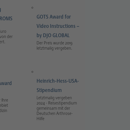
g
GOTS Award for
LIROMS
Video Instructions –
Euro
by DJO GLOBAL
 von der
rt.
Der Preis wurde 2019
letztmalig vergeben.
Heinrich-Hess-USA-
Award
Stipendium
Letztmalig vergeben
 Ihre
2024 - Reisestipendium
ebiet
gemeinsam mit der
dizin
Deutschen Arthrose-
Hilfe