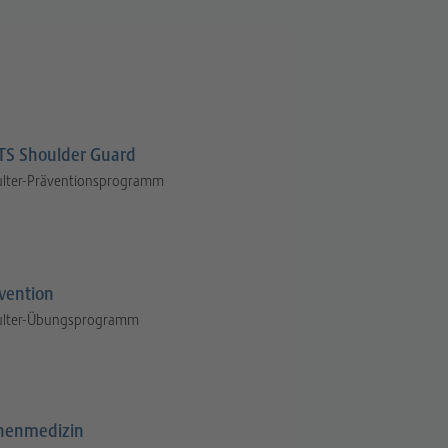
S Shoulder Guard
ulter-Präventionsprogramm
vention
ulter-Übungsprogramm
henmedizin