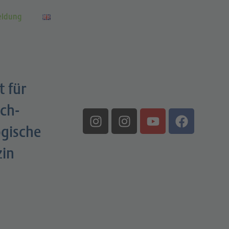
eldung
t für
ch-
gische
zin