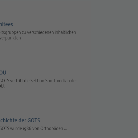
itees
itsgruppen zu verschiedenen inhaltlichen
werpunkten
OU
GOTS vertritt die Sektion Sportmedizin der
U.
chichte der GOTS
 GOTS wurde 1986 von Orthopäden …