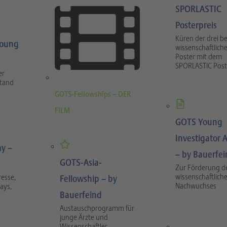
SPORLASTIC
Posterpreis
Küren der drei b
Young
wissenschaftlich
Poster mit dem
SPORLASTIC Post
er
stand
GOTS-Fellowships – DER
FILM
GOTS Young
Investigator 
y –
– by Bauerfe
GOTS-Asia-
Zur Förderung d
wissenschaftlich
esse,
Fellowship – by
Nachwuchses
ays,
Bauerfeind
Austauschprogramm für
junge Ärzte und
Wissenschaftler