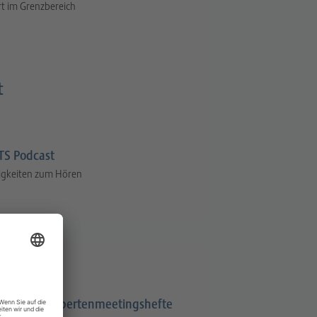
t im Grenzbereich
t
S Podcast
igkeiten zum Hören
Expertenmeetingshefte