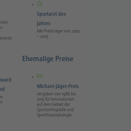
Sportarzt des
esten
Jahres
en
Alle Preisträger von 2002
– 2025
erpreis
Ehemalige Preise
Award
Michael-Jäger-Preis
ind
vergeben von 1986 bis
es
2015 für Innovationen
en
auf dem Gebiet der
Sportorthopädie und
Sporttraumatologie