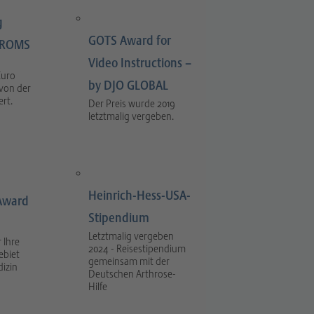
g
GOTS Award for
LIROMS
Video Instructions –
Euro
by DJO GLOBAL
 von der
rt.
Der Preis wurde 2019
letztmalig vergeben.
Heinrich-Hess-USA-
Award
Stipendium
Letztmalig vergeben
 Ihre
2024 - Reisestipendium
ebiet
gemeinsam mit der
dizin
Deutschen Arthrose-
Hilfe