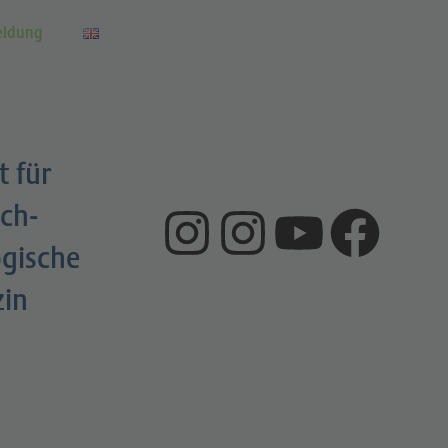
eldung
t für
ch-
gische
zin