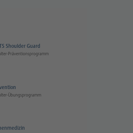
S Shoulder Guard
ulter-Präventionsprogramm
vention
ulter-Übungsprogramm
henmedizin