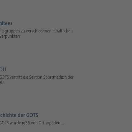
itees
itsgruppen zu verschiedenen inhaltlichen
werpunkten
OU
GOTS vertritt die Sektion Sportmedizin der
U.
chichte der GOTS
 GOTS wurde 1986 von Orthopäden …