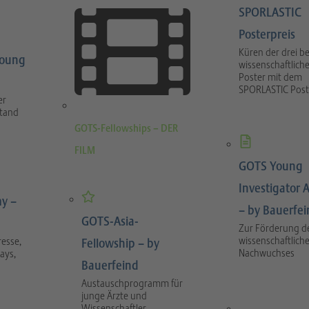
SPORLASTIC
Posterpreis
Küren der drei b
Young
wissenschaftlich
Poster mit dem
SPORLASTIC Post
er
stand
GOTS-Fellowships – DER
FILM
GOTS Young
Investigator 
y –
– by Bauerfe
GOTS-Asia-
Zur Förderung d
wissenschaftlich
esse,
Fellowship – by
Nachwuchses
ays,
Bauerfeind
Austauschprogramm für
junge Ärzte und
Wissenschaftler