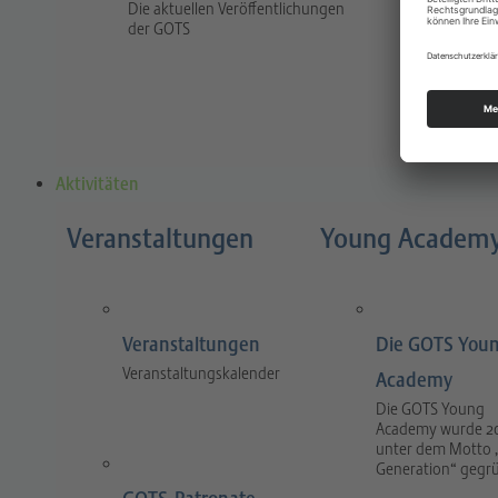
Die aktuellen Veröffentlichungen
Traum
der GOTS
The jour
and prac
and tra
Aktivitäten
Veranstaltungen
Young Academ
Veranstaltungen
Die GOTS You
Veranstaltungskalender
Academy
Die GOTS Young
Academy wurde 2
unter dem Motto 
Generation“ gegr