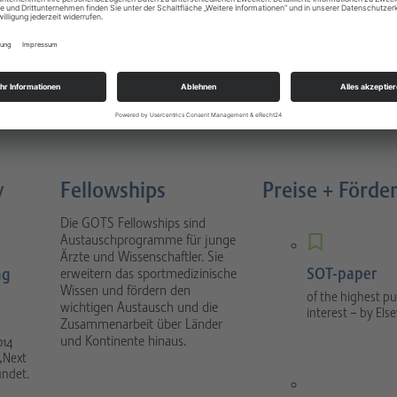
Sportverletzungen
atology
Buch 4. Auflage München 2022
nal focuses on scientific
1088 Seiten, gebunden, Urban &
tical sport orthopaedics
Fischer Verlag / Elsevier GmbH
umatology.
y
Fellowships
Preise + Förde
Die GOTS Fellowships sind
Austauschprogramme für junge
Ärzte und Wissenschaftler. Sie
SOT-paper
ng
erweitern das sportmedizinische
Wissen und fördern den
of the highest pu
wichtigen Austausch und die
interest – by Else
Zusammenarbeit über Länder
und Kontinente hinaus.
014
„Next
ündet.