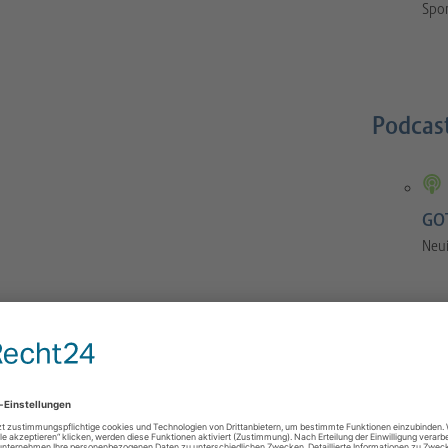
Spor
Podcas
GOT
Neu
GOTS-Manual
 Orthopaedics and