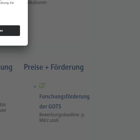
Publikationen
rung
Preise + Förderung
Forschungsförderung
blic
der GOTS
vier
Bewerbungsdeadline: 31.
März 2026