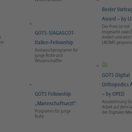
Bester Vortra
Award – by 
Der Preis ist mit
insgesamt 2000 
GOTS-SIAGASCOT-
s
dotiert und wird
Italien-Fellowship
ter
LIROMS gesponse
Austauschprogramm für
junge Ärzte und
Wissenschaftler
GOTS Digital
Orthopedics 
GOTS Fellowship
– by OPED
Auszeichnung für
„Mannschaftsarzt“
Arbeit auf dem G
Programm für junge
der Digitalen Me
Ärzte