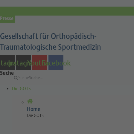
Presse
Gesellschaft für Orthopädisch-
Traumatologische Sportmedizin
stagram
Instagram
Youtube
Facebook
Suche
Suche
Die GOTS
Home
Die GOTS