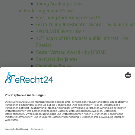
Young Academy – News
Förderungen und Preise
Forschungsförderung der GOTS
GOTS Young Investigator Award – by Bauerfeind
SPORLASTIC Posterpreis
SOT-paper of the highest public interest – by
Elsevier
Bester Vortrag Award – by LIROMS
Sportarzt des Jahres
Ehemalige Preise
Michael-Jäger-Preis
GOTS Award for Video Instructions – by
DJO GLOBAL
Heinrich-Hess-USA-Stipendium
Fellowships
GOTS-Fellowships – DER FILM
GOTS-Asienfellowship
GOTS-SIAGASCOT-Italien-Fellowship
GOTS Fellowship „Mannschaftsarzt“