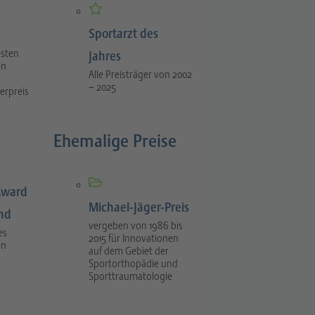
Sportarzt des
esten
Jahres
en
Alle Preisträger von 2002
– 2025
erpreis
Ehemalige Preise
Award
Michael-Jäger-Preis
ind
vergeben von 1986 bis
es
2015 für Innovationen
en
auf dem Gebiet der
Sportorthopädie und
Sporttraumatologie