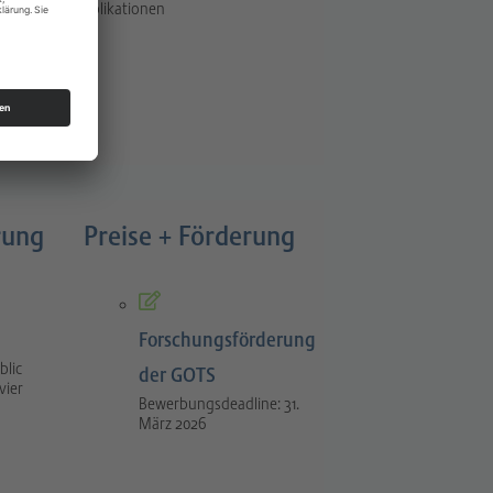
Publikationen
rung
Preise + Förderung
Forschungsförderung
blic
der GOTS
vier
Bewerbungsdeadline: 31.
März 2026