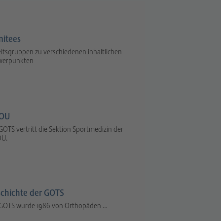
itees
itsgruppen zu verschiedenen inhaltlichen
werpunkten
OU
GOTS vertritt die Sektion Sportmedizin der
U.
chichte der GOTS
 GOTS wurde 1986 von Orthopäden …