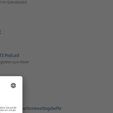
t im Grenzbereich
t
S Podcast
igkeiten zum Hören
Expertenmeetingshefte