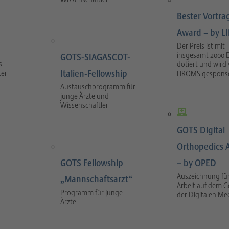
Bester Vortra
Award – by 
Der Preis ist mit
insgesamt 2000 
GOTS-SIAGASCOT-
s
dotiert und wird
Italien-Fellowship
ter
LIROMS gesponse
Austauschprogramm für
junge Ärzte und
Wissenschaftler
GOTS Digital
Orthopedics 
GOTS Fellowship
– by OPED
Auszeichnung für
„Mannschaftsarzt“
Arbeit auf dem G
Programm für junge
der Digitalen Me
Ärzte