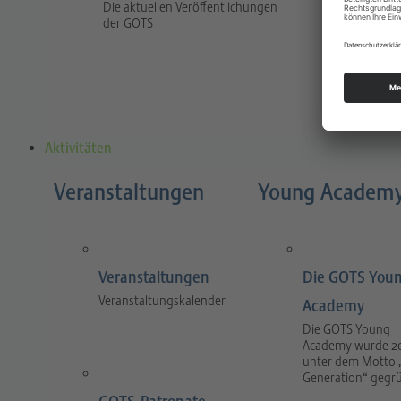
Die aktuellen Veröffentlichungen
Traum
der GOTS
The jour
and prac
and tra
Aktivitäten
Veranstaltungen
Young Academ
Veranstaltungen
Die GOTS You
Veranstaltungskalender
Academy
Die GOTS Young
Academy wurde 2
unter dem Motto 
Generation“ gegr