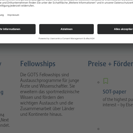
Sportverletzungen
atology
Buch 4. Auflage München 2022
nal focuses on scientific
1088 Seiten, gebunden, Urban &
tical sport orthopaedics
Fischer Verlag / Elsevier GmbH
umatology.
y
Fellowships
Preise + Förde
Die GOTS Fellowships sind
Austauschprogramme für junge
Ärzte und Wissenschaftler. Sie
SOT-paper
ng
erweitern das sportmedizinische
Wissen und fördern den
of the highest pu
wichtigen Austausch und die
interest – by Else
Zusammenarbeit über Länder
und Kontinente hinaus.
014
„Next
ündet.