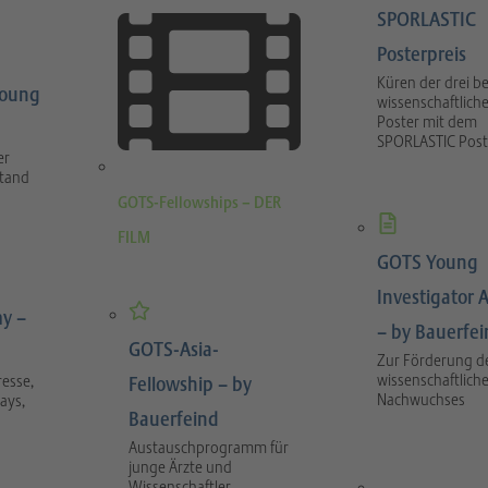
SPORLASTIC
Posterpreis
Küren der drei b
Young
wissenschaftlich
Poster mit dem
SPORLASTIC Post
er
stand
GOTS-Fellowships – DER
FILM
GOTS Young
Investigator 
y –
– by Bauerfe
GOTS-Asia-
Zur Förderung d
wissenschaftlich
esse,
Fellowship – by
Nachwuchses
ays,
Bauerfeind
Austauschprogramm für
junge Ärzte und
Wissenschaftler