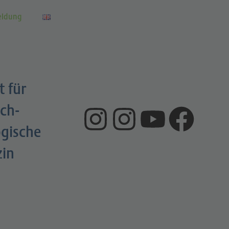
eldung
t für
ch-
gische
zin