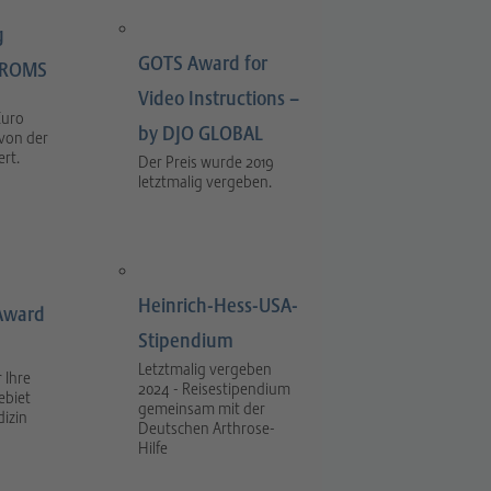
g
GOTS Award for
LIROMS
Video Instructions –
Euro
by DJO GLOBAL
 von der
rt.
Der Preis wurde 2019
letztmalig vergeben.
Heinrich-Hess-USA-
Award
Stipendium
Letztmalig vergeben
 Ihre
2024 - Reisestipendium
ebiet
gemeinsam mit der
dizin
Deutschen Arthrose-
Hilfe