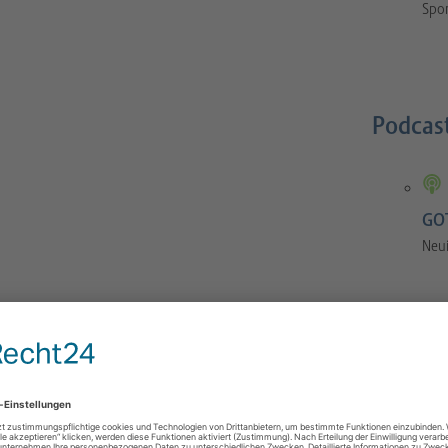
Spor
Podcas
GOT
Neu
GOTS-Manual
 Orthopaedics and