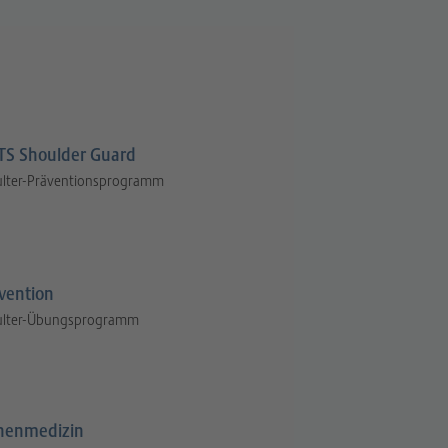
S Shoulder Guard
ulter-Präventionsprogramm
vention
ulter-Übungsprogramm
henmedizin