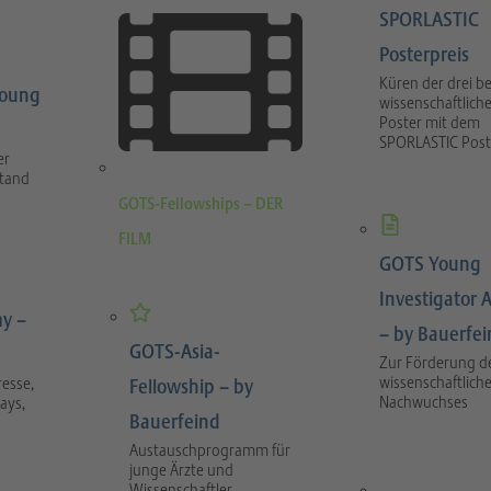
SPORLASTIC
Posterpreis
Küren der drei b
Young
wissenschaftlich
Poster mit dem
SPORLASTIC Post
er
stand
GOTS-Fellowships – DER
FILM
GOTS Young
Investigator 
y –
– by Bauerfe
GOTS-Asia-
Zur Förderung d
wissenschaftlich
esse,
Fellowship – by
Nachwuchses
ays,
Bauerfeind
Austauschprogramm für
junge Ärzte und
Wissenschaftler