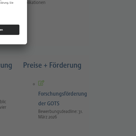
Publikationen
rung
Preise + Förderung
Forschungsförderung
blic
der GOTS
vier
Bewerbungsdeadline: 31.
März 2026