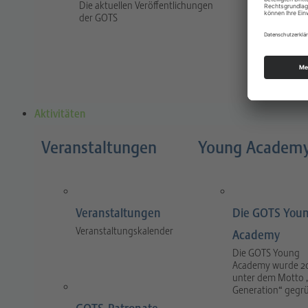
Die aktuellen Veröffentlichungen
Traum
der GOTS
The jour
and prac
and tra
Aktivitäten
Veranstaltungen
Young Academ
Veranstaltungen
Die GOTS You
Veranstaltungskalender
Academy
Die GOTS Young
Academy wurde 2
unter dem Motto 
Generation“ gegr