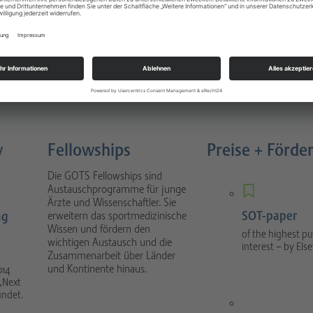
Sportverletzungen
atology
Buch 4. Auflage München 2022
nal focuses on scientific
1088 Seiten, gebunden, Urban &
tical sport orthopaedics
Fischer Verlag / Elsevier GmbH
umatology.
y
Fellowships
Preise + Förde
Die GOTS Fellowships sind
Austauschprogramme für junge
Ärzte und Wissenschaftler. Sie
SOT-paper
ng
erweitern das sportmedizinische
Wissen und fördern den
of the highest pu
wichtigen Austausch und die
interest – by Else
Zusammenarbeit über Länder
und Kontinente hinaus.
014
„Next
ündet.