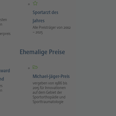
Sportarzt des
esten
Jahres
en
Alle Preisträger von 2002
– 2025
erpreis
Ehemalige Preise
Award
Michael-Jäger-Preis
ind
vergeben von 1986 bis
es
2015 für Innovationen
en
auf dem Gebiet der
Sportorthopädie und
Sporttraumatologie