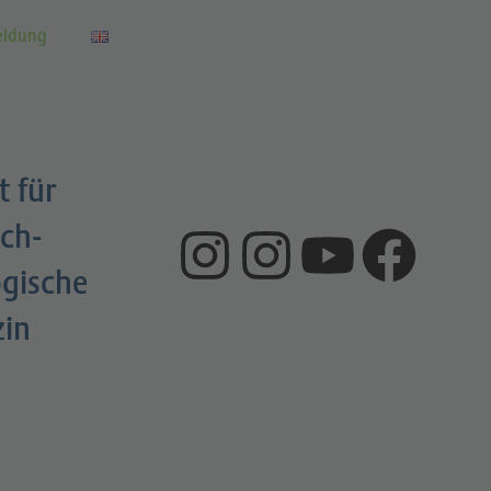
eldung
t für
ch-
gische
zin