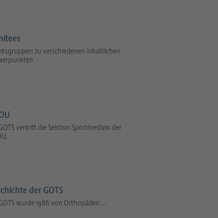
itees
itsgruppen zu verschiedenen inhaltlichen
werpunkten
OU
GOTS vertritt die Sektion Sportmedizin der
U.
chichte der GOTS
 GOTS wurde 1986 von Orthopäden …