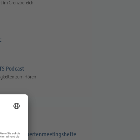
t im Grenzbereich
t
S Podcast
igkeiten zum Hören
Expertenmeetingshefte