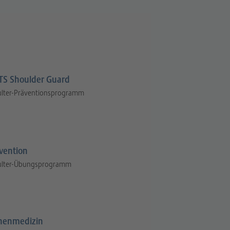
S Shoulder Guard
ulter-Präventionsprogramm
vention
ulter-Übungsprogramm
henmedizin