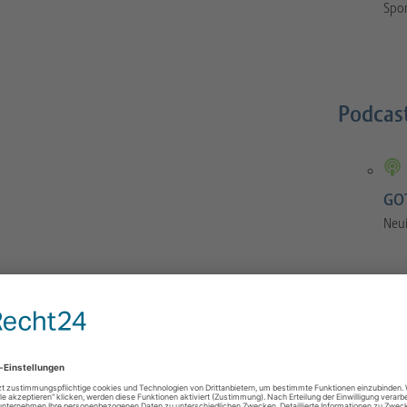
Spor
Podcas
GOT
Neu
GOTS-Manual
 Orthopaedics and