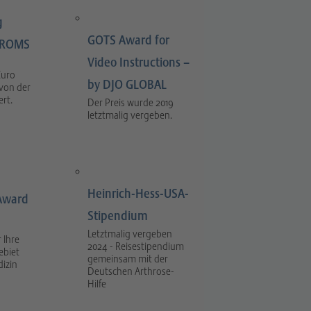
g
GOTS Award for
LIROMS
Video Instructions –
Euro
by DJO GLOBAL
 von der
rt.
Der Preis wurde 2019
letztmalig vergeben.
Heinrich-Hess-USA-
Award
Stipendium
Letztmalig vergeben
 Ihre
2024 - Reisestipendium
ebiet
gemeinsam mit der
dizin
Deutschen Arthrose-
Hilfe