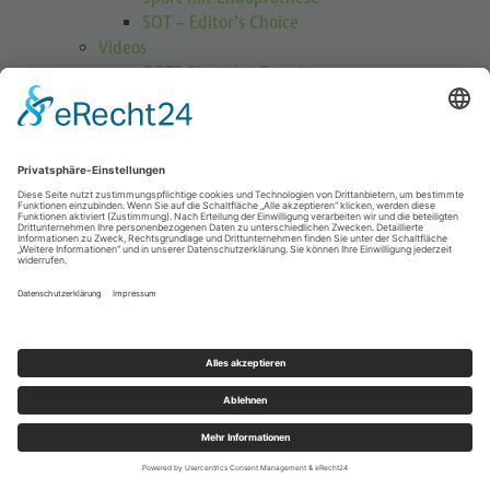
SOT – Editor’s Choice
Videos
GOTS Shoulder Guard
Schulterübungen
Höhenmedizin
Podcasts
Publikationen
Publikationen
Journal Sports Orthopaedics and Traumatology