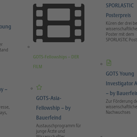
SPORLASTIC
Posterpreis
Küren der drei b
Young
wissenschaftlich
Poster mit dem
SPORLASTIC Post
er
stand
GOTS-Fellowships – DER
FILM
GOTS Young
Investigator 
y –
– by Bauerfe
GOTS-Asia-
Zur Förderung d
wissenschaftlich
esse,
Fellowship – by
Nachwuchses
ays,
Bauerfeind
Austauschprogramm für
junge Ärzte und
Wissenschaftler