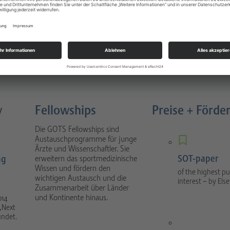
Sportverletzungen
atology
Buch 4. Auflage München 2022
nal focuses on scientific
1088 Seiten, gebunden, Urban &
tical sport orthopaedics
Fischer Verlag / Elsevier GmbH
umatology.
y
Fellowships
Preise + Förde
Die GOTS Fellowships sind
Austauschprogramme für junge
Ärzte und Wissenschaftler. Sie
SOT-paper
ng
erweitern das sportmedizinische
Wissen und fördern den
of the highest pu
wichtigen Austausch und die
interest – by Else
Zusammenarbeit über Länder
und Kontinente hinaus.
014
„Next
ündet.