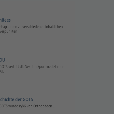
itees
itsgruppen zu verschiedenen inhaltlichen
werpunkten
OU
GOTS vertritt die Sektion Sportmedizin der
U.
chichte der GOTS
 GOTS wurde 1986 von Orthopäden …