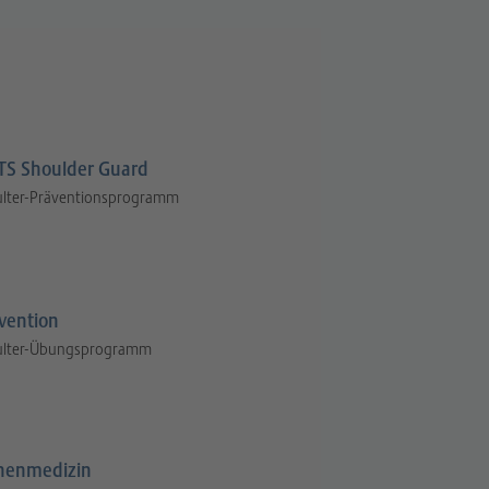
S Shoulder Guard
ulter-Präventionsprogramm
vention
ulter-Übungsprogramm
henmedizin