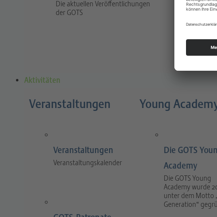
Die aktuellen Veröffentlichungen
Traum
der GOTS
The jour
and prac
and tra
Aktivitäten
Veranstaltungen
Young Academ
Veranstaltungen
Die GOTS You
Veranstaltungskalender
Academy
Die GOTS Young
Academy wurde 2
unter dem Motto 
Generation“ gegr