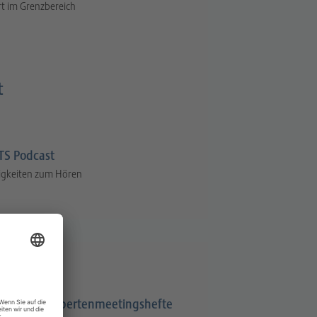
t im Grenzbereich
t
S Podcast
igkeiten zum Hören
Expertenmeetingshefte