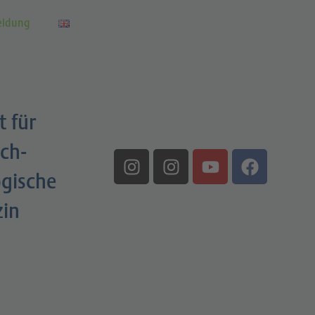
eldung
t für
ch-
gische
zin