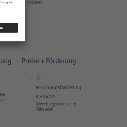
Publikationen
rung
Preise + Förderung
Forschungsförderung
blic
der GOTS
vier
Bewerbungsdeadline: 31.
März 2026