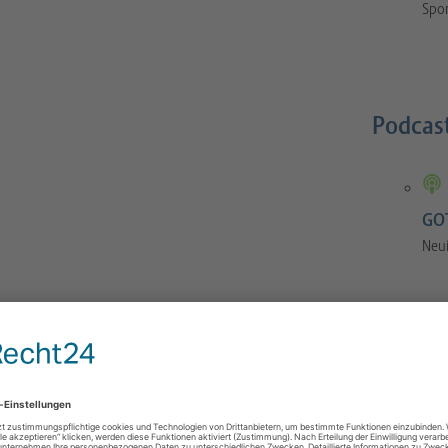
Spor
Podcas
GOT
Neu
GOTS-Manual
 Orthopaedics and