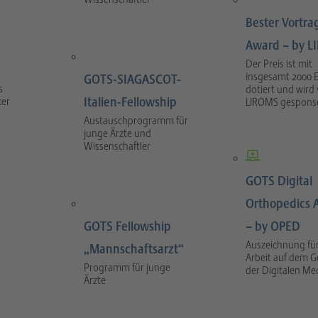
Bester Vortra
Award – by 
Der Preis ist mit
insgesamt 2000 
GOTS-SIAGASCOT-
s
dotiert und wird
Italien-Fellowship
ter
LIROMS gesponse
Austauschprogramm für
junge Ärzte und
Wissenschaftler
GOTS Digital
Orthopedics 
GOTS Fellowship
– by OPED
Auszeichnung für
„Mannschaftsarzt“
Arbeit auf dem G
Programm für junge
der Digitalen Me
Ärzte