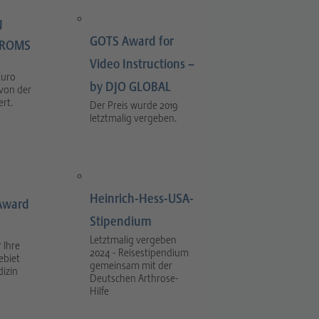
g
GOTS Award for
LIROMS
Video Instructions –
Euro
by DJO GLOBAL
 von der
rt.
Der Preis wurde 2019
letztmalig vergeben.
Heinrich-Hess-USA-
Award
Stipendium
Letztmalig vergeben
 Ihre
2024 - Reisestipendium
ebiet
gemeinsam mit der
dizin
Deutschen Arthrose-
Hilfe